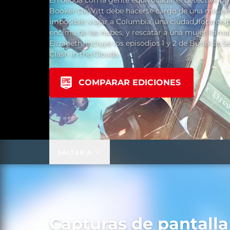
En deuda con la gente equivocada, el detective pr
Booker DeWitt debe hacerse cargo de una misión
imposible: viajar a Columbia, una ciudad flotante 
encima de las nubes, y rescatar a una mujer llama
Elizabeth. Incluye los episodios 1 y 2 de Burial at S
Clash in the Clouds.
COMPARAR EDICIONES
SALTAR A
Capturas de pantalla