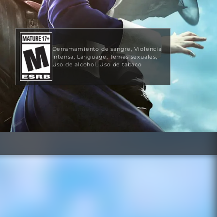
Derramamiento de sangre
Violencia
intensa
Language
Temas sexuales
Uso de alcohol
Uso de tabaco