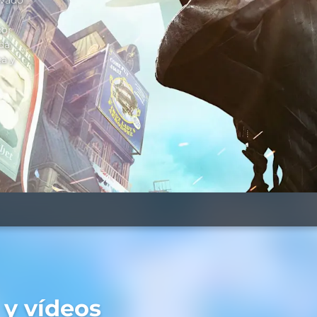
ivado
por
da
ea y
 y vídeos