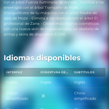
con el árbol Fuerza iluminada de Amara. • Inutiliza a los
enemigos con el árbol Trampero de FL4K. •
Enorgullécete de tu máquina con el árbol Madre de
osos de Moze. • Elimina a los objetivos con el árbol El
profesional de Zane. • Obtén más objetos cosméticos
con una nueva skin de buscacámaras, un abalorio de
armas y skins de dispositivo ECHO.
Idiomas disponibles
INTERFAZ
COBERTURA DE SONIDO TOTAL
SUBTÍTULOS
Inglés
Inglés
Inglés
Chino
Chino
Chino simplificado
simplificado
simplificado