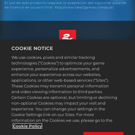
El uso de este producto requiere la aceptación del siguiente acuerdo
de licencia de usuario final: http://www.take2games.com/eula/
COOKIE NOTICE
Español
We use cookies, pixels and similar tracking
Aviso legal
technologies (“Cookies”) to optimize your game
experience, personalize advertisements, and
Política de privacidad
enhance your experience across our websites,
Política de cookies
applications, or other web-based services (“Sites”).
These Cookies may transmit personal information
Atención al cliente
and video viewing information to third parties.
No vender ni compartir mis datos personales
Certain Cookies are optional, but limiting or declining
Búsqueda de pedidos y reembolsos
non-optional Cookies may impact your visit and
experience. You can change your settings in the
Socios publicitarios de 2K Ad
Cookie Settings link on our Sites. For more
information on the Cookies we use, please go to the
©2016-2026 Take-Two Interactive Software Inc. 2K, Firaxis Games,
Civilization, and their respective logos are trademarks of Take-Two
Cookie Policy
Interactive Software, Inc. All rights reserved.
Todas las marcas comerciales son propiedad de sus respectivos