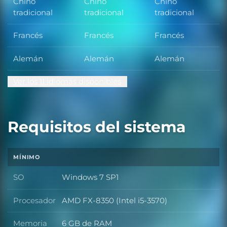
Chino
Chino
Chino
tradicional
tradicional
tradicional
Francés
Francés
Francés
Alemán
Alemán
Alemán
Ver los 11 idiomas disponibles
Requisitos del sistema
MÍNIMO
SO
Windows 7 SP1
SO
Procesador
AMD FX-8350 (Intel i5-3570)
Procesador
Memoria
6 GB de RAM