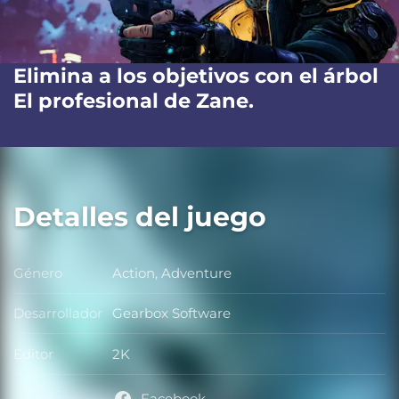
Elimina a los objetivos con el árbol
El profesional de Zane.
Detalles del juego
Género
Action, Adventure
Género
Desarrollador
Gearbox Software
Desarrollador
Editor
2K
Editor
Facebook