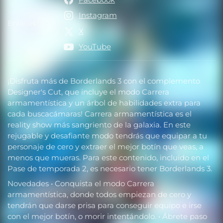
Instagram
Enlaces
Enlaces
X
YouTube
¡Disfruta más de Borderlands 3 con el complemento
Designer's Cut, que incluye el modo Carrera
armamentística y un árbol de habilidades extra para
cada buscacámaras! Carrera armamentística es el
reality show más sangriento de la galaxia. En este
rejugable y desafiante modo tendrás que equipar a tu
personaje de cero y extraer el mejor botín que veas, a
menos que mueras. Para este contenido, incluido en el
Pase de temporada 2, es necesario tener Borderlands 3.
Novedades • Conquista el modo Carrera
armamentística, donde todos empiezan de cero y
tendrán que darse prisa para conseguir equipo e irse
con el mejor botín, o morir intentándolo. • Ábrete paso