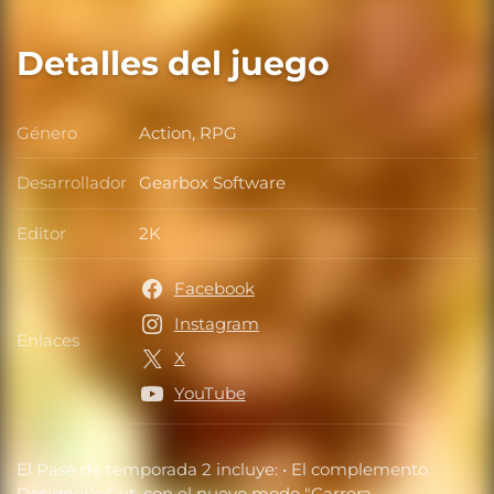
Detalles del juego
Género
Action, RPG
Género
Desarrollador
Gearbox Software
Desarrollador
Editor
2K
Editor
Facebook
Instagram
Enlaces
Enlaces
X
YouTube
El Pase de temporada 2 incluye: • El complemento
Designer's Cut, con el nuevo modo "Carrera