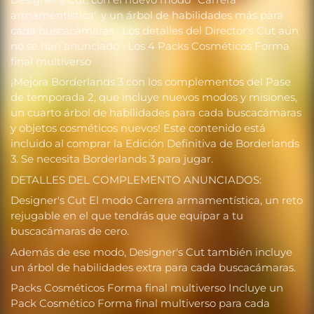
armamentística" y un árbol de habilidades más para
cada buscacámaras • Los detalles del Director's Cut aún
no se han anunciado • Los 4 Packs Cosméticos Forma
final multiverso
¡Mejora Borderlands 3 con los complementos del Pase
de temporada 2, que incluye nuevos modos y misiones,
un cuarto árbol de habilidades para cada buscacámaras
y objetos cosméticos nuevos! Este contenido está
incluido al comprar la Edición Definitiva de Borderlands
3. Se necesita Borderlands 3 para jugar.
DETALLES DEL COMPLEMENTO ANUNCIADOS:
Designer's Cut El modo Carrera armamentística, un reto
rejugable en el que tendrás que equipar a tu
buscacámaras de cero.
Además de ese modo, Designer's Cut también incluye
un árbol de habilidades extra para cada buscacámaras.
Packs Cosméticos Forma final multiverso Incluye un
Pack Cosmético Forma final multiverso para cada