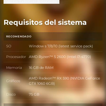
Ver los 11 idiomas disponibles
Requisitos del sistema
RECOMENDADO
SO
Window s 7/8/10 (latest service pack)
SO
Procesador
AMD Ryzen™ 5 2600 (Intel i7-4770)
Procesador
Memoria
16 GB de RAM
Memoria
AMD Radeon™ RX 590 (NVIDIA GeForce
Gráficos
Gráficos
GTX 1060 6GB)
Disco
75 GB
Disco