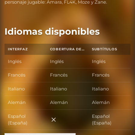
personaje jugable: Amara, FL4K, Moze y Zane.
Idiomas disponibles
INTERFAZ
COBERTURA DE SONIDO TOTAL
SUBTÍTULOS
Inglés
Inglés
Inglés
Francés
Francés
Francés
Italiano
Italiano
Italiano
Alemán
Alemán
Alemán
Español
Español
Español (España)
(España)
(España)