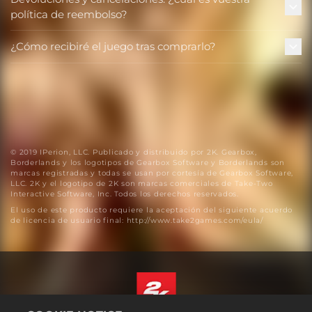
política de reembolso?
¿Cómo recibiré el juego tras comprarlo?
© 2019 IPerion, LLC. Publicado y distribuido por 2K. Gearbox,
Borderlands y los logotipos de Gearbox Software y Borderlands son
marcas registradas y todas se usan por cortesía de Gearbox Software,
LLC. 2K y el logotipo de 2K son marcas comerciales de Take-Two
Interactive Software, Inc. Todos los derechos reservados.
El uso de este producto requiere la aceptación del siguiente acuerdo
de licencia de usuario final: http://www.take2games.com/eula/