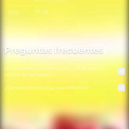
Disco
75 GB
Disco
Preguntas frecuentes
Devoluciones y cancelaciones: ¿cuál es vuestra
política de reembolso?
¿Cómo recibiré el juego tras comprarlo?