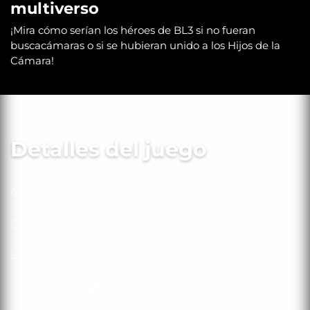
multiverso
¡Mira cómo serían los héroes de BL3 si no fueran
buscacámaras o si se hubieran unido a los Hijos de la
Cámara!
Detalles del juego
Género
Action, RPG
Género
Desarrollador
Gearbox
Desarrollador
Editor
2K
Editor
Facebook