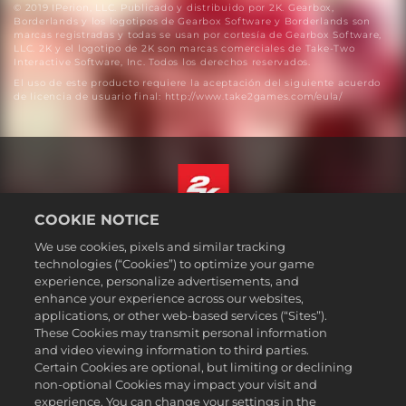
© 2019 IPerion, LLC. Publicado y distribuido por 2K. Gearbox,
Borderlands y los logotipos de Gearbox Software y Borderlands son
marcas registradas y todas se usan por cortesía de Gearbox Software,
LLC. 2K y el logotipo de 2K son marcas comerciales de Take-Two
Interactive Software, Inc. Todos los derechos reservados.
El uso de este producto requiere la aceptación del siguiente acuerdo
de licencia de usuario final: http://www.take2games.com/eula/
COOKIE NOTICE
Español
We use cookies, pixels and similar tracking
Aviso legal
technologies (“Cookies”) to optimize your game
experience, personalize advertisements, and
Política de privacidad
enhance your experience across our websites,
Política de cookies
applications, or other web-based services (“Sites”).
These Cookies may transmit personal information
Atención al cliente
and video viewing information to third parties.
No vender ni compartir mis datos personales
Certain Cookies are optional, but limiting or declining
Búsqueda de pedidos y reembolsos
non-optional Cookies may impact your visit and
experience. You can change your settings in the