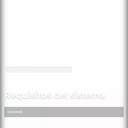
Francés
Francés
Francés
Italiano
Italiano
Italiano
Alemán
Alemán
Alemán
Portugués
Portugués
Portugués (Brasil)
(Brasil)
(Brasil)
Ver los 11 idiomas disponibles
Requisitos del sistema
MÍNIMO
SO
Windows 7 SP1
SO