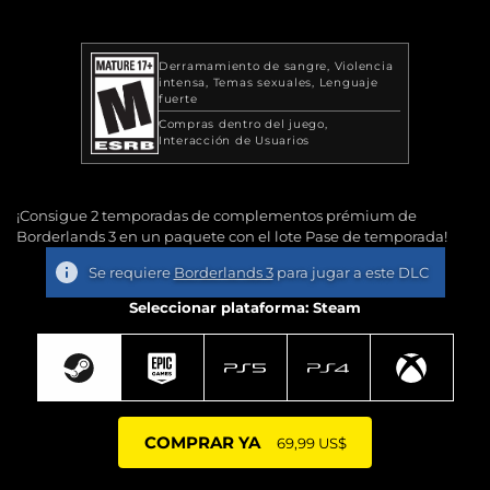
Derramamiento de sangre
Violencia
intensa
Temas sexuales
Lenguaje
fuerte
Compras dentro del juego
Interacción de Usuarios
¡Consigue 2 temporadas de complementos prémium de
Borderlands 3 en un paquete con el lote Pase de temporada!
Se requiere
Borderlands 3
para jugar a este DLC
Seleccionar plataforma: Steam
COMPRAR YA
69,99 US$