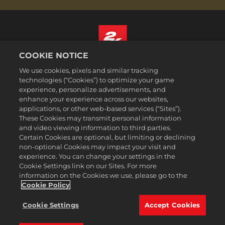
COOKIE NOTICE
Español
We use cookies, pixels and similar tracking
Aviso legal
technologies (“Cookies”) to optimize your game
experience, personalize advertisements, and
Política de privacidad
enhance your experience across our websites,
Política de cookies
applications, or other web-based services (“Sites”).
These Cookies may transmit personal information
Atención al cliente
and video viewing information to third parties.
No vender ni compartir mis datos personales
Certain Cookies are optional, but limiting or declining
Búsqueda de pedidos y reembolsos
non-optional Cookies may impact your visit and
experience. You can change your settings in the
Socios publicitarios de 2K Ad
Cookie Settings link on our Sites. For more
information on the Cookies we use, please go to the
©2016-2026 Take-Two Interactive Software Inc. 2K, Firaxis Games,
Civilization, and their respective logos are trademarks of Take-Two
Cookie Policy
Interactive Software, Inc. All rights reserved.
Todas las marcas comerciales son propiedad de sus respectivos
Cookie Settings
Accept Cookies
dueños.