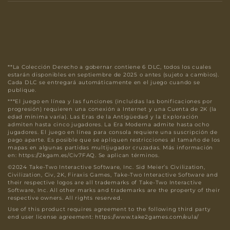
**La Colección Derecho a gobernar contiene 6 DLC, todos los cuales
estarán disponibles en septiembre de 2025 o antes (sujeto a cambios).
Cada DLC se entregará automáticamente en el juego cuando se
publique.
***El juego en línea y las funciones (incluidas las bonificaciones por
progresión) requieren una conexión a Internet y una Cuenta de 2K (la
edad mínima varía). Las Eras de la Antigüedad y la Exploración
admiten hasta cinco jugadores. La Era Moderna admite hasta ocho
jugadores. El juego en línea para consola requiere una suscripción de
pago aparte. Es posible que se apliquen restricciones al tamaño de los
mapas en algunas partidas multijugador cruzadas. Más información
en: https://2kgam.es/Civ7FAQ. Se aplican términos.
©2024 Take-Two Interactive Software, Inc. Sid Meier’s Civilization,
Civilization, Civ, 2K, Firaxis Games, Take-Two Interactive Software and
their respective logos are all trademarks of Take-Two Interactive
Software, Inc. All other marks and trademarks are the property of their
respective owners. All rights reserved.
Use of this product requires agreement to the following third party
end user license agreement: https://www.take2games.com/eula/