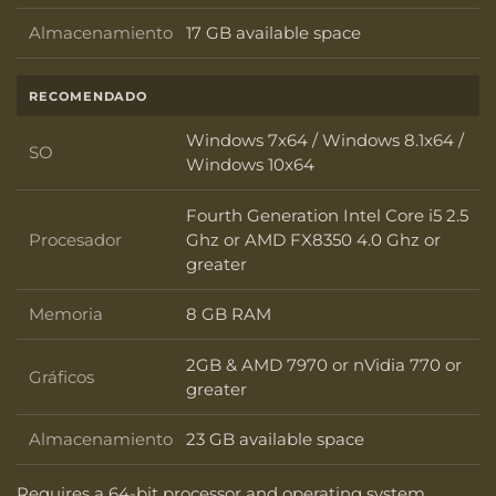
Almacenamiento
17 GB available space
Almacenamiento
RECOMENDADO
Windows 7x64 / Windows 8.1x64 /
SO
SO
Windows 10x64
Fourth Generation Intel Core i5 2.5
Procesador
Ghz or AMD FX8350 4.0 Ghz or
Procesador
greater
Memoria
8 GB RAM
Memoria
2GB & AMD 7970 or nVidia 770 or
Gráficos
Gráficos
greater
Almacenamiento
23 GB available space
Almacenamiento
Requires a 64-bit processor and operating system