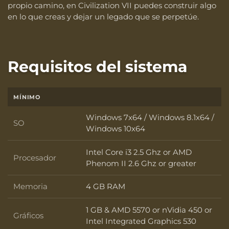
propio camino, en Civilization VII puedes construir algo
en lo que creas y dejar un legado que se perpetúe.
Requisitos del sistema
MÍNIMO
Windows 7x64 / Windows 8.1x64 /
SO
SO
Windows 10x64
Intel Core i3 2.5 Ghz or AMD
Procesador
Procesador
Phenom II 2.6 Ghz or greater
Memoria
4 GB RAM
Memoria
1 GB & AMD 5570 or nVidia 450 or
Gráficos
Gráficos
Intel Integrated Graphics 530