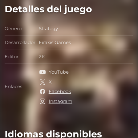
Detalles del juego
Género
Strategy
Género
Desarrollador
Firaxis Games
Desarrollador
Editor
2K
Editor
YouTube
X
Enlaces
Enlaces
Facebook
Instagram
Idiomas disponibles