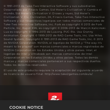
© 1991-2013 de Take-Two Interactive Software y sus subsidiarias.
Desarrollado por Firaxis Games. Sid Meier’s Civilization V: Cambia el
mundo, Sid Meier's Civilization V: Dioses y reyes, Sid Meier’s
Civilization V, Civ, Civilization, 2K, Firaxis Games, Take-Two Interactive
Software y sus respectivos logotipos son todos marcas comerciales de
Take-Two Interactive Software, Inc. Fork es copyright © 2013 de Fork
Particle, Inc. Rapid XML es copyright © 2006-2013 de Marcin Kalicinski.
Lua es copyright © 1994–2013 de Lua.org, PUC-Rio. Usa Granny
Animation. Copyright © 1999-2013 de RAD Game Tools, Inc. Usa Miles
Sound System. Copyright © 1991-2013 de RAD Game Tools, Inc. © 2013
de NVIDIA Corporation. NVIDIA, el logotipo de NVIDIA y "The way it’s
meant to be played" son marcas comerciales o marcas registradas de
NVIDIA Corporation en los Estados Unidos y otros países. Intel, el
logotipo de Intel y Ultrabook son marcas comerciales de Intel
Corporation en los Estados Unidos y otros países. Todas las demás
marcas y marcas comerciales pertenecen a sus respectivos dueños.
Todos los derechos reservados.
El uso de este producto requiere la aceptación del siguiente acuerdo
de licencia de usuario final: http://www.take2games.com/eula/
COOKIE NOTICE