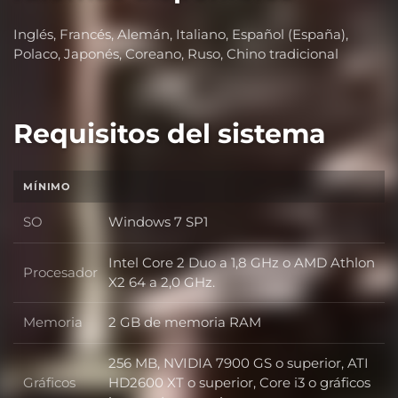
Inglés, Francés, Alemán, Italiano, Español (España),
Polaco, Japonés, Coreano, Ruso, Chino tradicional
Requisitos del sistema
MÍNIMO
SO
Windows 7 SP1
SO
Intel Core 2 Duo a 1,8 GHz o AMD Athlon
Procesador
Procesador
X2 64 a 2,0 GHz.
Memoria
2 GB de memoria RAM
Memoria
256 MB, NVIDIA 7900 GS o superior, ATI
Gráficos
HD2600 XT o superior, Core i3 o gráficos
Gráficos