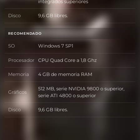
integrados superiores
Disco
9,6 GB libres.
Disco
RECOMENDADO
SO
Windows 7 SP1
SO
Procesador
CPU Quad Core a 1,8 Ghz
Procesador
Memoria
4 GB de memoria RAM
Memoria
512 MB, serie NVIDIA 9800 o superior,
Gráficos
Gráficos
serie ATI 4800 o superior
Disco
9,6 GB libres.
Disco