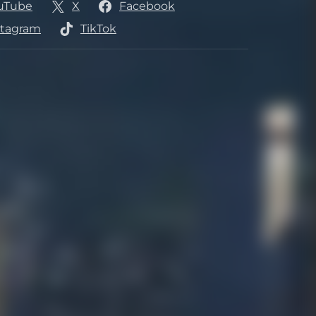
uTube
X
Facebook
s
stagram
TikTok