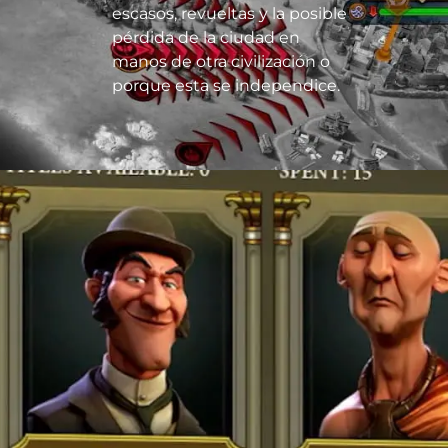
escasos, revueltas y la posible
pérdida de la ciudad en
manos de otra civilización o
porque esta se independice.