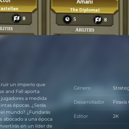
struir un imperio que
Género
Strate
Géner
se and Fall aporta
os jugadores a medida
Desarrollador
Firaxi
Desarr
intas épocas. ¿Serás
s del mundo? ¿Fundarás
Editor
2K
rás abocado a una época
Editor
onvertirás en un líder de