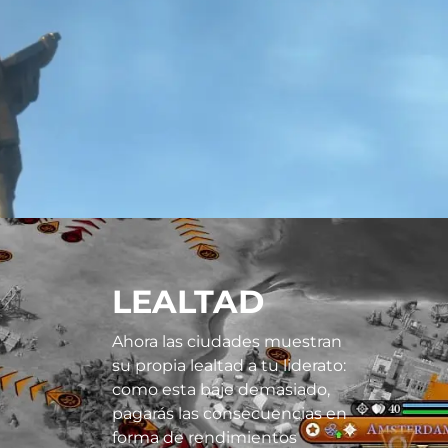
LEALTAD
Ahora las ciudades muestran
su propia lealtad a tu liderato:
como esta baje demasiado,
pagarás las consecuencias en
forma de rendimientos