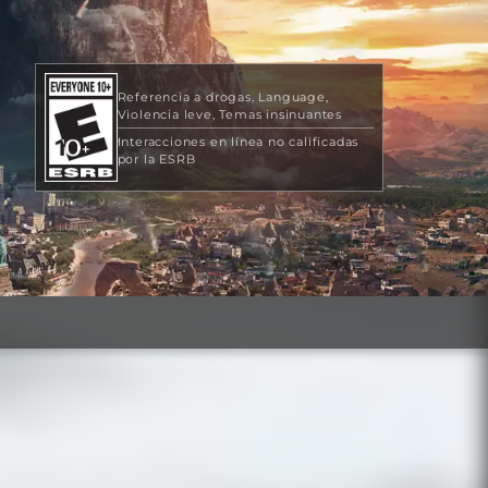
Referencia a drogas
Language
Violencia leve
Temas insinuantes
Interacciones en línea no calificadas
por la ESRB
29,99 US$