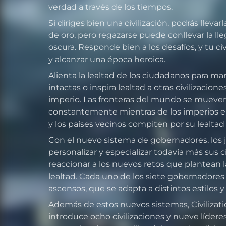
verdad a través de los tiempos.
Si diriges bien una civilización, podrás lleva
de oro, pero regazarse puede conllevar la l
oscura. Responde bien a los desafíos, y tu civ
y alcanzar una época heroica.
Alienta la lealtad de los ciudadanos para ma
intactas o inspira lealtad a otras civilizacion
imperio. Las fronteras del mundo se mueve
constantemente mientras de los imperios e
y los países vecinos compiten por su lealtad
Con el nuevo sistema de gobernadores, los
personalizar y especializar todavía más sus 
reaccionar a los nuevos retos que plantean l
lealtad. Cada uno de los siete gobernadores 
ascensos, que se adapta a distintos estilos y
Además de estos nuevos sistemas, Civilizatio
introduce ocho civilizaciones y nueve líder