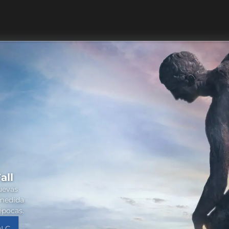
all
nuevas
 medida
épocas.
DLC