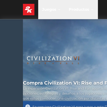
Juegos
Productos
Compra Civilization VI: Rise and F
La expansión Civilization VI: Rise and Fall aporta 
opciones, estrategias y desafíos a los jugadores a
que estos conducen una civilización por distintas 
Se requiere
Civilization VI
para jugar a este 