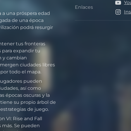
Yo
Enlaces
Enlace
In
rla a una próspera edad
legada de una época
ilización podrá resurgir
ntener tus fronteras
es para expandir tu
n y cambian
mergen ciudades libres
 por todo el mapa.
 jugadores pueden
ciudades, así como
as épocas oscuras y la
tiene su propio árbol de
 estrategias de juego.
n VI: Rise and Fall
es más. Se pueden