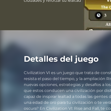
ciudades y reforzar su lealtad
Detalles del juego
Civilization VI es un juego que trata de con
resista el paso del tiempo, y la ampliación Ri
nuevas opciones, estrategias y desafíos a l
que estos conducen una civilización por dist
capaz de inspirar lealtad a todas las gente
una edad de oro para tu civilización o te ve
oscura? En Civilization VI: Rise and Fall, te c