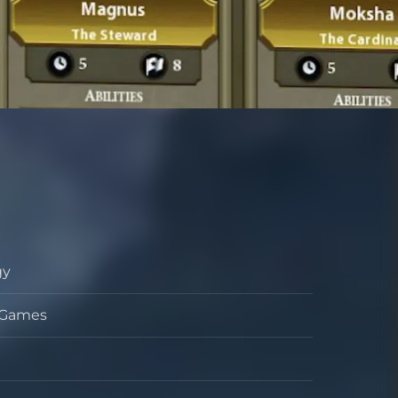
gy
o
s Games
ollador