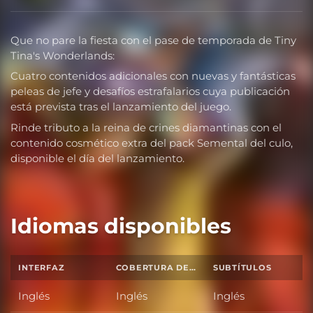
Que no pare la fiesta con el pase de temporada de Tiny
Tina's Wonderlands:
Cuatro contenidos adicionales con nuevas y fantásticas
peleas de jefe y desafíos estrafalarios cuya publicación
está prevista tras el lanzamiento del juego.
Rinde tributo a la reina de crines diamantinas con el
contenido cosmético extra del pack Semental del culo,
disponible el día del lanzamiento.
Idiomas disponibles
INTERFAZ
COBERTURA DE SONIDO TOTAL
SUBTÍTULOS
Inglés
Inglés
Inglés