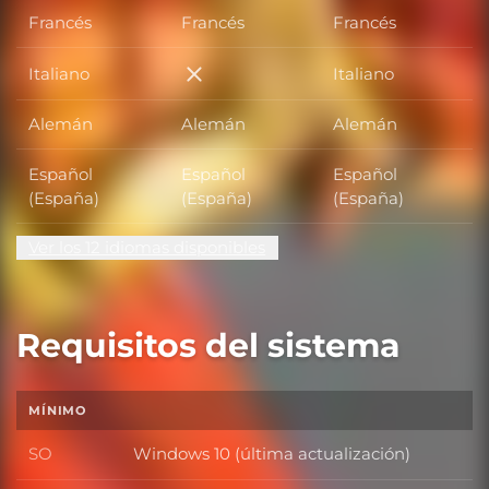
Francés
Francés
Francés
Italiano
Italiano
Italiano
Alemán
Alemán
Alemán
Español
Español
Español
(España)
(España)
(España)
Ver los 12 idiomas disponibles
Requisitos del sistema
MÍNIMO
SO
Windows 10 (última actualización)
SO