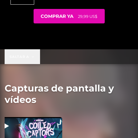
COMPRAR YA
29,99 US$
29,99 US$
SALTAR A
Capturas de pantalla y
vídeos