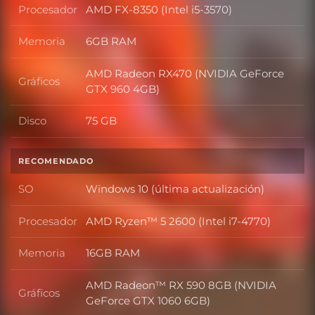
Procesador
AMD FX-8350 (Intel i5-3570)
Procesador
Memoria
6GB RAM
Memoria
AMD Radeon RX470 (NVIDIA GeForce
Gráficos
Gráficos
GTX 960 4GB)
Disco
75 GB
Disco
RECOMENDADO
SO
Windows 10 (última actualización)
SO
Procesador
AMD Ryzen™ 5 2600 (Intel i7-4770)
Procesador
Memoria
16GB RAM
Memoria
AMD Radeon™ RX 590 8GB (NVIDIA
Gráficos
Gráficos
GeForce GTX 1060 6GB)