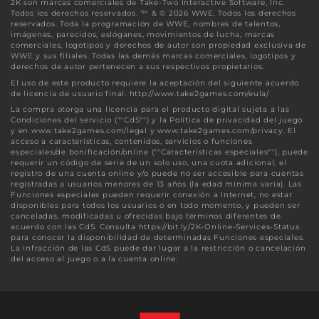
2K son marcas comerciales de Take-Two Interactive Software, Inc.
Todos los derechos reservados. ™ & © 2026 WWE. Todos los derechos
reservados. Toda la programación de WWE, nombres de talentos,
imágenes, parecidos, eslóganes, movimientos de lucha, marcas
comerciales, logotipos y derechos de autor son propiedad exclusiva de
WWE y sus filiales. Todas las demás marcas comerciales, logotipos y
derechos de autor pertenecen a sus respectivos propietarios.
El uso de este producto requiere la aceptación del siguiente acuerdo
de licencia de usuario final: http://www.take2games.com/eula/
La compra otorga una licencia para el producto digital sujeta a las
Condiciones del servicio (""CdS"") y la Política de privacidad del juego
y en www.take2games.com/legal y www.take2games.com/privacy. El
acceso a características, contenidos, servicios o funciones
especiales/de bonificación/online (""Características especiales""), puede
requerir un código de serie de un solo uso, una cuota adicional, el
registro de una cuenta online y/o puede no ser accesible para cuentas
registradas a usuarios menores de 13 años (la edad mínima varía). Las
Funciones especiales pueden requerir conexión a Internet, no estar
disponibles para todos los usuarios o en todo momento, y pueden ser
canceladas, modificadas u ofrecidas bajo términos diferentes de
acuerdo con las CdS. Consulta https://bit.ly/2K-Online-Services-Status
para conocer la disponibilidad de determinadas Funciones especiales.
La infracción de las CdS puede dar lugar a la restricción o cancelación
del acceso al juego o a la cuenta online.