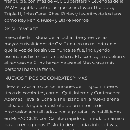
franquicia, con más de 400 Superstars y Leyendas de la
WWE jugables, entre las que se incluyen The Rock,
Triple H, John Cena, Rhea Ripley y favoritos de los fans
como Rey Fénix, Rusev y Blake Monroe.
2K SHOWCASE
Reescribe la historia de la lucha libre y revive las
mayores rivalidades de CM Punk en un mundo en el
que la voz de los sin voz nunca se fue, incluyendo
escenarios históricos fantásticos. El ascenso, la rebelión y
el regreso de Punk hacen de este el Showcase más
personal hasta la fecha.
NUEVOS TIPOS DE COMBATES Y MÁS
Lleva el caos a todos los rincones del ring con nuevos
tipos de combates, como I Quit, Inferno y Contenedor.
Además, lleva la lucha a The Island en la nueva arena
Pelea de Desguace, disfruta de un sistema de
progresión actualizado y pon a prueba tus habilidades
en Mi FACCIÓN con Cambio rápido, un modo dinámico
basado en equipos. Disfruta de entradas interactivas,