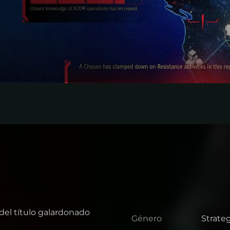
del título galardonado
Género
Strate
Géner