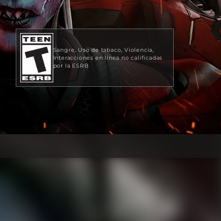
Sangre
Uso de tabaco
Violencia
Interacciones en línea no calificadas
por la ESRB
19,99 US$