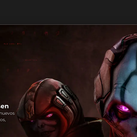
sen
 nuevos
os,