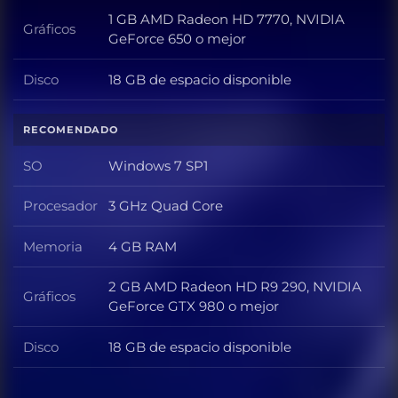
1 GB AMD Radeon HD 7770, NVIDIA
Gráficos
Gráficos
GeForce 650 o mejor
Disco
18 GB de espacio disponible
Disco
RECOMENDADO
SO
Windows 7 SP1
SO
Procesador
3 GHz Quad Core
Procesador
Memoria
4 GB RAM
Memoria
2 GB AMD Radeon HD R9 290, NVIDIA
Gráficos
Gráficos
GeForce GTX 980 o mejor
Disco
18 GB de espacio disponible
Disco