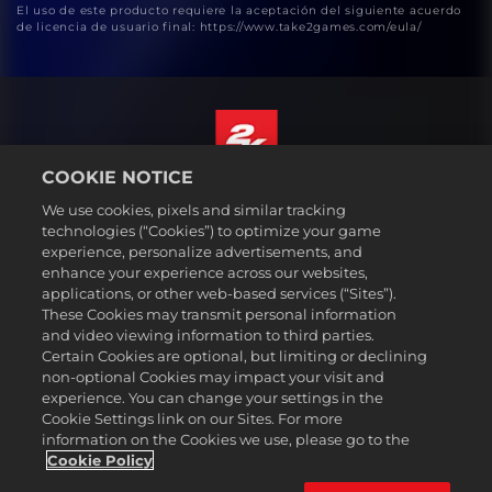
El uso de este producto requiere la aceptación del siguiente acuerdo
de licencia de usuario final: https://www.take2games.com/eula/
COOKIE NOTICE
Español
We use cookies, pixels and similar tracking
Aviso legal
technologies (“Cookies”) to optimize your game
experience, personalize advertisements, and
Política de privacidad
enhance your experience across our websites,
Política de cookies
applications, or other web-based services (“Sites”).
These Cookies may transmit personal information
Atención al cliente
and video viewing information to third parties.
No vender ni compartir mis datos personales
Certain Cookies are optional, but limiting or declining
Búsqueda de pedidos y reembolsos
non-optional Cookies may impact your visit and
experience. You can change your settings in the
Socios publicitarios de 2K Ad
Cookie Settings link on our Sites. For more
information on the Cookies we use, please go to the
©2016-2026 Take-Two Interactive Software Inc. 2K, Firaxis Games,
Civilization, and their respective logos are trademarks of Take-Two
Cookie Policy
Interactive Software, Inc. All rights reserved.
Todas las marcas comerciales son propiedad de sus respectivos