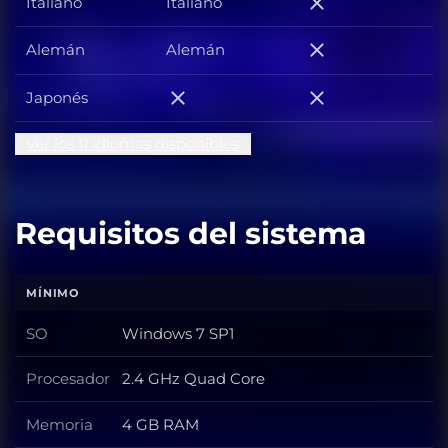
Italiano
Italiano
Italiano
Alemán
Alemán
Alemán
Japonés
Japonés
Japonés
Ver los 11 idiomas disponibles
Requisitos del sistema
MÍNIMO
SO
Windows 7 SP1
SO
Procesador
2.4 GHz Quad Core
Procesador
Memoria
4 GB RAM
Memoria