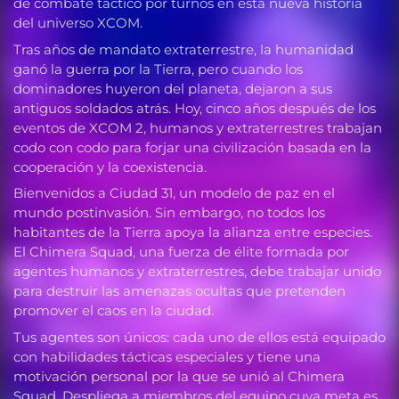
de combate táctico por turnos en esta nueva historia
del universo XCOM.
Tras años de mandato extraterrestre, la humanidad
ganó la guerra por la Tierra, pero cuando los
dominadores huyeron del planeta, dejaron a sus
antiguos soldados atrás. Hoy, cinco años después de los
eventos de XCOM 2, humanos y extraterrestres trabajan
codo con codo para forjar una civilización basada en la
cooperación y la coexistencia.
Bienvenidos a Ciudad 31, un modelo de paz en el
mundo postinvasión. Sin embargo, no todos los
habitantes de la Tierra apoya la alianza entre especies.
El Chimera Squad, una fuerza de élite formada por
agentes humanos y extraterrestres, debe trabajar unido
para destruir las amenazas ocultas que pretenden
promover el caos en la ciudad.
Tus agentes son únicos: cada uno de ellos está equipado
con habilidades tácticas especiales y tiene una
motivación personal por la que se unió al Chimera
Squad. Despliega a miembros del equipo cuya meta es