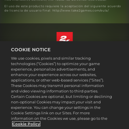
El uso de este producto requiere la aceptación del siguiente acuerdo
de licencia de usuario final: http://www.take2games.com/eula/
COOKIE NOTICE
Español
We use cookies, pixels and similar tracking
Aviso legal
technologies (“Cookies”) to optimize your game
experience, personalize advertisements, and
Política de privacidad
enhance your experience across our websites,
Política de cookies
applications, or other web-based services (“Sites”).
These Cookies may transmit personal information
Atención al cliente
and video viewing information to third parties.
No vender ni compartir mis datos personales
Certain Cookies are optional, but limiting or declining
Búsqueda de pedidos y reembolsos
non-optional Cookies may impact your visit and
experience. You can change your settings in the
Socios publicitarios de 2K Ad
Cookie Settings link on our Sites. For more
information on the Cookies we use, please go to the
©2016-2026 Take-Two Interactive Software Inc. 2K, Firaxis Games,
Civilization, and their respective logos are trademarks of Take-Two
Cookie Policy
Interactive Software, Inc. All rights reserved.