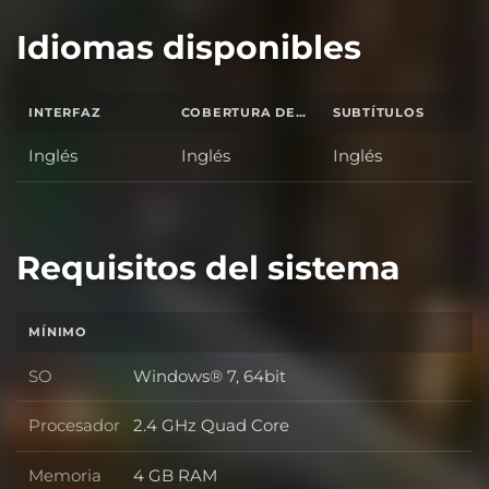
Idiomas disponibles
INTERFAZ
COBERTURA DE SONIDO TOTAL
SUBTÍTULOS
Inglés
Inglés
Inglés
Requisitos del sistema
MÍNIMO
SO
Windows® 7, 64bit
SO
Procesador
2.4 GHz Quad Core
Procesador
Memoria
4 GB RAM
Memoria