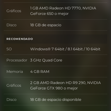
1 GB AMD Radeon HD 7770, NVIDIA
Gráficos
Gráficos
GeForce 650 o mejor
Disco
18 GB de espacio
Disco
RECOMENDADO
SO
Windows® 7 64bit / 8.1 64bit / 10 64bit
SO
Procesador
3 GHz Quad Core
Procesador
Memoria
4 GB RAM
Memoria
2 GB AMD Radeon HD R9 290, NVIDIA
Gráficos
Gráficos
GeForce GTX 980 o mejor
Disco
18 GB de espacio disponible
Disco