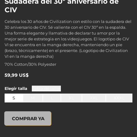
Sudadera del 30º aniversario de
CIV
Celebra los 30 años de Civilization con estilo con la sudadera del
30 aniversario de CIV. Sé valiente con el CIV 30º en la espalda.
Una forma elegante y llamativa de declarar tu amor por la
mejor serie de estrategia en los videojuegos. El logotipo de CIV
VI se encuentra en la manga derecha, manteniendo un pie
(brazo, técnicamente) en el presente. (Logotipo de Civilization
VI en la manga derecha)
70% Cotton/30% Polyester
59,99 US$
Elegir
talla
Tabla de tallas
S
M
L
XL
XXL
XXXL
undefined, , 0,00 US$
COMPRAR YA