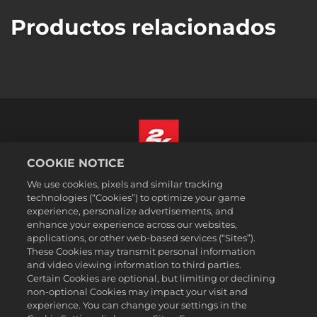
Productos relacionados
COOKIE NOTICE
Español
We use cookies, pixels and similar tracking
Aviso legal
technologies (“Cookies”) to optimize your game
experience, personalize advertisements, and
Política de privacidad
enhance your experience across our websites,
Política de cookies
applications, or other web-based services (“Sites”).
These Cookies may transmit personal information
Atención al cliente
and video viewing information to third parties.
No vender ni compartir mis datos personales
Certain Cookies are optional, but limiting or declining
Búsqueda de pedidos y reembolsos
non-optional Cookies may impact your visit and
experience. You can change your settings in the
Socios publicitarios de 2K Ad