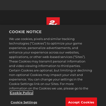
COOKIE NOTICE
Español
We use cookies, pixels and similar tracking
Aviso legal
technologies (“Cookies”) to optimize your game
experience, personalize advertisements, and
Política de privacidad
enhance your experience across our websites,
Política de cookies
applications, or other web-based services (“Sites”).
These Cookies may transmit personal information
Atención al cliente
and video viewing information to third parties.
No vender ni compartir mis datos personales
Certain Cookies are optional, but limiting or declining
Búsqueda de pedidos y reembolsos
non-optional Cookies may impact your visit and
experience. You can change your settings in the
Socios publicitarios de 2K Ad
Cookie Settings link on our Sites. For more
information on the Cookies we use, please go to the
©2016-2026 Take-Two Interactive Software Inc. 2K, Firaxis Games,
Civilization, and their respective logos are trademarks of Take-Two
Cookie Policy
Interactive Software, Inc. All rights reserved.
Todas las marcas comerciales son propiedad de sus respectivos
Cookie Settings
Accept Cookies
dueños.