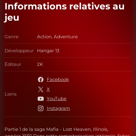
Informations relatives au
jeu
Genre
Action, Adventure
Genre
Développeur
Hangar 13
Développeur
Éditeur
2K
Éditeur
Facebook
X
Liens
Liens
YouTube
Instagram
Partie 1 de la saga Mafia - Lost Heaven, Illinois,
années 1930 Dans cette remasterisation intégrale, faites