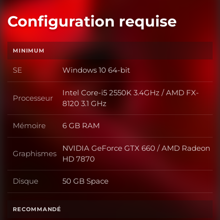
Configuration requise
MINIMUM
SE
Windows 10 64-bit
SE
Intel Core-i5 2550K 3.4GHz / AMD FX-
Processeur
Processeur
8120 3.1 GHz
Mémoire
6 GB RAM
Mémoire
NVIDIA GeForce GTX 660 / AMD Radeon
Graphismes
Graphismes
HD 7870
Disque
50 GB Space
Disque
RECOMMANDÉ