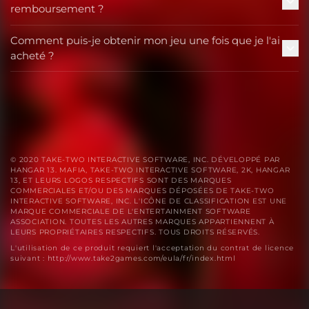
remboursement ?
Comment puis-je obtenir mon jeu une fois que je l'ai
acheté ?
© 2020 TAKE-TWO INTERACTIVE SOFTWARE, INC. DÉVELOPPÉ PAR
HANGAR 13. MAFIA, TAKE-TWO INTERACTIVE SOFTWARE, 2K, HANGAR
13, ET LEURS LOGOS RESPECTIFS SONT DES MARQUES
COMMERCIALES ET/OU DES MARQUES DÉPOSÉES DE TAKE-TWO
INTERACTIVE SOFTWARE, INC. L'ICÔNE DE CLASSIFICATION EST UNE
MARQUE COMMERCIALE DE L'ENTERTAINMENT SOFTWARE
ASSOCIATION. TOUTES LES AUTRES MARQUES APPARTIENNENT À
LEURS PROPRIÉTAIRES RESPECTIFS. TOUS DROITS RÉSERVÉS.
L'utilisation de ce produit requiert l'acceptation du contrat de licence
suivant : http://www.take2games.com/eula/fr/index.html