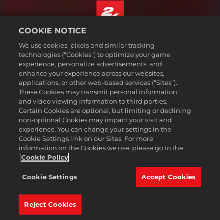
COOKIE NOTICE
Français
We use cookies, pixels and similar tracking
Mentions légales
technologies (“Cookies”) to optimize your game
experience, personalize advertisements, and
Politique de confidentialité
enhance your experience across our websites,
Politique sur les cookies
applications, or other web-based services (“Sites”).
These Cookies may transmit personal information
Support
and video viewing information to third parties.
Ne pas vendre ou partager mes informations personnelles
Certain Cookies are optional, but limiting or declining
Suivi et remboursement de commande
non-optional Cookies may impact your visit and
experience. You can change your settings in the
Partenaires publicitaires 2K
Cookie Settings link on our Sites. For more
information on the Cookies we use, please go to the
©2016-2026 Take-Two Interactive Software Inc. 2K, Firaxis Games,
Civilization, and their respective logos are trademarks of Take-Two
Cookie Policy
Interactive Software, Inc. All rights reserved.
Toutes les marques commerciales citées dans le présent document
Cookie Settings
Accept Cookies
sont la propriété de leurs détenteurs respectifs.
Reject Cookies