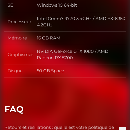
SE
Windows 10 64-bit
SE
Intel Core-i7 3770 3.4GHz / AMD FX-8350
Processeur
Processeur
4.2GHz
Mémoire
16 GB RAM
Mémoire
NVIDIA GeForce GTX 1080 / AMD
Graphismes
Graphismes
Radeon RX 5700
Disque
50 GB Space
Disque
FAQ
Retours et résiliations : quelle est votre politique de