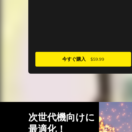
今すぐ購入
$59.99
次世代機向けに
最適化！