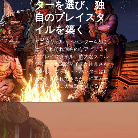
ターを選び、独
自のプレイスタ
イルを築く
すご腕ヴォルト・ハンター4人に
は、それぞれ個性的なアビリティ
にプレイスタイル、膨大なスキル
ツリーとカスタマイズが用意され
ている。ヴォルト・ハンターは1
人でも大暴れできるが、仲間と一
緒ならさらに大進撃を見せる！