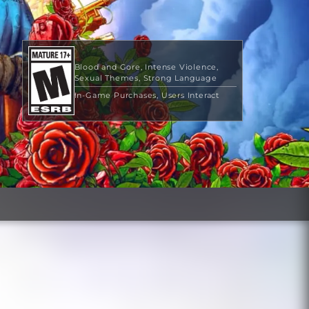
Blood and Gore
Intense Violence
Sexual Themes
Strong Language
In-Game Purchases
Users Interact