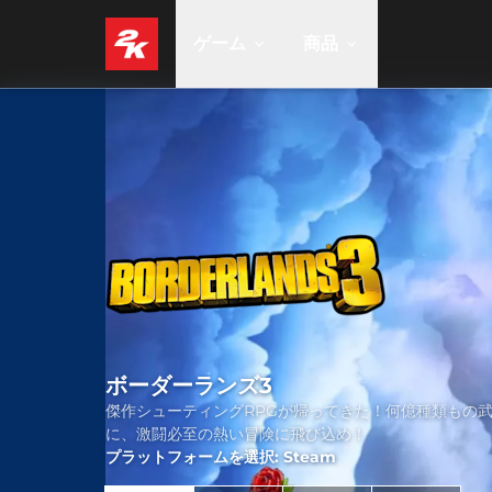
ゲーム
商品
ボーダーランズ3
傑作シューティングRPGが帰ってきた！何億種類もの
に、激闘必至の熱い冒険に飛び込め！
プラットフォームを選択: Steam