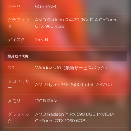
メモリ
6GB RAM
メモリ
グラフィッ
AMD Radeon RX470 (NVIDIA GeForce
グラフィック
ク
GTX 960 4GB)
ディスク
75 GB
ディスク
推奨動作環境
OS
Windows 10（最新サービスパック）
OS
プロセッサ
AMD Ryzen™ 5 2600 (Intel i7-4770)
プロセッサー
ー
メモリ
16GB RAM
メモリ
グラフィッ
AMD Radeon™ RX 590 8GB (NVIDIA
グラフィック
ク
GeForce GTX 1060 6GB)