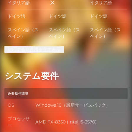
イタリア語
イタリア語
イタリア語
ドイツ語
ドイツ語
ドイツ語
スペイン語（ス
スペイン語（ス
スペイン語（ス
ペイン）
ペイン）
ペイン）
対応する12言語を全て表示
システム要件
必要動作環境
OS
Windows 10（最新サービスパック）
OS
プロセッサ
AMD FX-8350 (Intel i5-3570)
プロセッサー
ー