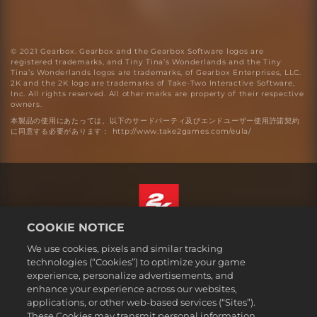
© 2021 Gearbox. Gearbox and the Gearbox Software logos are
registered trademarks, and Tiny Tina’s Wonderlands and the Tiny
Tina’s Wonderlands logos are trademarks, of Gearbox Enterprises, LLC.
2K and the 2K logo are trademarks of Take-Two Interactive Software,
Inc. All rights reserved. All other marks are property of their respective
owners.
本製品の使用にあたっては、以下のサードパーティ及びエンドユーザー使用許諾契約
に同意する必要があります： http://www.take2games.com/eula/
COOKIE NOTICE
日本語
We use cookies, pixels and similar tracking
法務表記
technologies (“Cookies”) to optimize your game
experience, personalize advertisements, and
プライバシーポリシー
enhance your experience across our websites,
クッキーポリシー
applications, or other web-based services (“Sites”).
These Cookies may transmit personal information
サポート