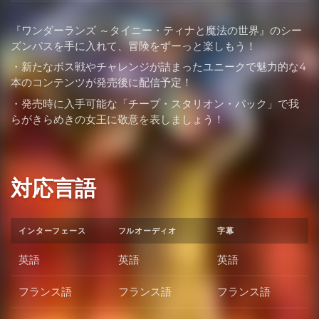
『ワンダーランズ ～タイニー・ティナと魔法の世界』のシー
ズンパスを手に入れて、冒険をずーっと楽しもう！
・新たなボス戦やチャレンジが詰まったユニークで魅力的な4
本のコンテンツが発売後に配信予定！
・発売時に入手可能な「チープ・スタリオン・パック」で我
らがきらめきの女王に敬意を表しましょう！
対応言語
インターフェース
フルオーディオ
字幕
英語
英語
英語
フランス語
フランス語
フランス語