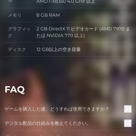
プロセッサー
ー
AMD FX8350 4.0 GHz 以上
メモリ
8 GB RAM
メモリ
グラフィッ
2 GB DirectX 11 ビデオカード (AMD 7970 ま
グラフィック
ク
たは NVIDIA 770 以上)
ディスク
12 GB以上の空き容量
ディスク
FAQ
ゲームを購入した後、どうすれば使用できますか？
デジタル配信の仕組みを教えてください。