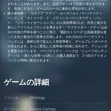
まれることがあります。また、設定でオン/オフの切り替えができま
す。有効にすると、ゲームのルールに劇的な変化が生じます。
購入者特典： 「セオドア “テディ”・ルーズベルト パーソナリティ・
パック」と「カトリーヌ・ド・メディシス パーソナリティ・パッ
ク」『シヴィライゼーション VI』の人気指導者2人が、外見と能力を
新たにアメリカとフランスを導きます！ "ラフライダー・テディ"は自
分の大陸の平和を保つことに長け、"麗妃カトリーヌ"は高級資源を使
って文化と観光力で世界を圧倒します。それぞれのパーソナリティ・
パックには、新鮮な目で捉えた人気指導者と、ゲームプレイボーナス
が含まれます。さらに変化した指導者の性格に合わせて、アジェンダ
も更新されています。パーソナリティ・パックは「ニューフロンティ
ア・パス ～新たな世界への誘い」の購入者限定で、2つ目のアドオン
パックと同時に配信されます。
ゲームの詳細
ジャンル
Strategy
ジャンル
デベロッパー
Firaxis Games