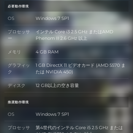
必要動作環境
OS
Windows 7 SP1
OS
プロセッサ
インテル Core i3 2.5 GHz またはAMD
プロセッサー
ー
Phenom II 2.6 GHz 以上
メモリ
4 GB RAM
メモリ
グラフィッ
1 GB DirectX 11 ビデオカード (AMD 5570 ま
グラフィック
ク
たは NVIDIA 450)
ディスク
12 GB以上の空き容量
ディスク
推奨動作環境
OS
Windows 7 SP1
OS
プロセッサ
第4世代のインテル Core i5 2.5 GHz または