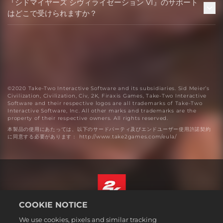
『シドマイヤーズ シヴィライゼーション VI』のサポート
はどこで受けられますか？
©2020 Take-Two Interactive Software and its subsidiaries. Sid Meier’s
Civilization, Civilization, Civ, 2K, Firaxis Games, Take-Two Interactive
Software and their respective logos are all trademarks of Take-Two
Interactive Software, Inc. All other marks and trademarks are the
property of their respective owners. All rights reserved.
本製品の使用にあたっては、以下のサードパーティ及びエンドユーザー使用許諾契約
に同意する必要があります： http://www.take2games.com/eula/
COOKIE NOTICE
日本語
We use cookies, pixels and similar tracking