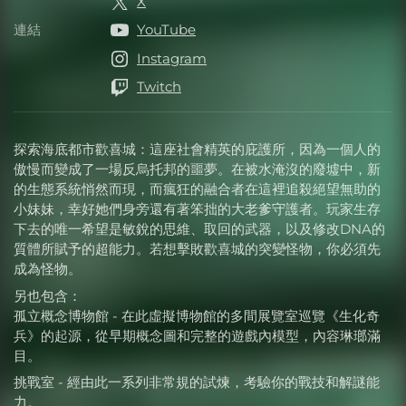
X
連結
YouTube
連結
Instagram
Twitch
探索海底都市歡喜城：這座社會精英的庇護所，因為一個人的
傲慢而變成了一場反烏托邦的噩夢。在被水淹沒的廢墟中，新
的生態系統悄然而現，而瘋狂的融合者在這裡追殺絕望無助的
小妹妹，幸好她們身旁還有著笨拙的大老爹守護者。玩家生存
下去的唯一希望是敏銳的思維、取回的武器，以及修改DNA的
質體所賦予的超能力。若想擊敗歡喜城的突變怪物，你必須先
成為怪物。
另也包含：
孤立概念博物館 - 在此虛擬博物館的多間展覽室巡覽《生化奇
兵》的起源，從早期概念圖和完整的遊戲內模型，內容琳瑯滿
目。
挑戰室 - 經由此一系列非常規的試煉，考驗你的戰技和解謎能
力。