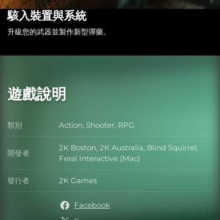
駭入裝置與系統
升級您的武器並製作新型彈藥。
遊戲說明
類別
Action, Shooter, RPG
類別
2K Boston, 2K Australia, Blind Squirrel,
開發者
開發者
Feral Interactive (Mac)
發行者
2K Games
發行者
Facebook