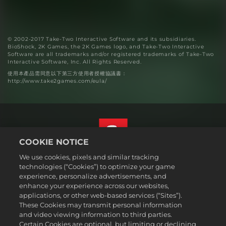
© 2002-2017 Take-Two Interactive Software and its subsidiaries.
BioShock, 2K Games, the 2K Games logo, and Take-Two Interactive
Software are all trademarks and/or registered trademarks of Take-Two
Interactive Software, Inc. All Rights Reserved.
使用本產品需同意以下第三方使用者授權協議書：
http://www.take2games.com/eula/
COOKIE NOTICE
We use cookies, pixels and similar tracking
繁體中文
technologies (“Cookies”) to optimize your game
法務
experience, personalize advertisements, and
enhance your experience across our websites,
隱私權政策
applications, or other web-based services (“Sites”).
Cookie政策
These Cookies may transmit personal information
支援
and video viewing information to third parties.
Certain Cookies are optional, but limiting or declining