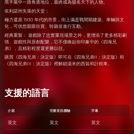
黑手黨中一路角逐地位，最終成為揚名天下的人物。
依利諾州失落的天堂：
極力還原 1930 年代的市景，街上滿是戰間期建築、車輛與文
化，可供您親眼欣賞、聆聽並進行互動。
經典重製： 遊戲除了忠實重現場景之外，更增添了更多精彩劇
情、遊戲性與原創配樂，它不僅喚起你印象中的《四海兄
弟》，且精彩程度還更勝以往。
購買《四海兄弟：決定版》即可在《四海兄弟II：決定版》和
《四海兄弟III：決定版》裡解鎖湯米的西裝和計程車。
支援的語言
介面
完整音訊體驗
字幕
英文
英文
英文