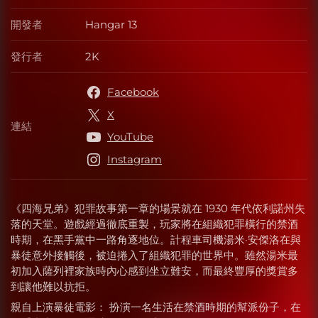
開發者
Hangar 13
開發者
發行者
2K
發行者
Facebook
X
連結
連結
YouTube
Instagram
《四海兄弟》犯罪故事第一章的場景就在 1930 年代依利諾州失
落的天堂。遊戲經過徹底重製，玩家將在組織犯罪橫行的禁酒
時期，在黑手黨中一路角逐地位。計程車司機湯米·安傑洛在與
暴徒意外接觸後，被迫捲入了組織犯罪的世界中。雖然湯米最
初加入薩列裡家族時內心感到坐立難安，而最終豐厚的獎賞多
到讓他難以抗拒。
親自上演暴徒電影： 扮演一名生活在禁酒時期的幫派份子，在