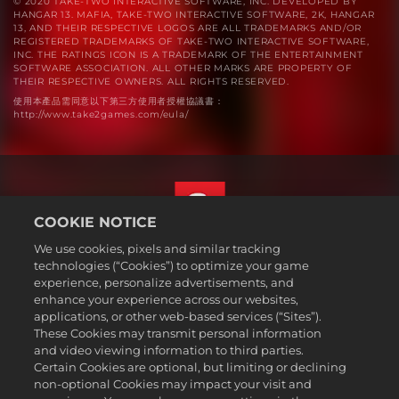
© 2020 TAKE-TWO INTERACTIVE SOFTWARE, INC. DEVELOPED BY
HANGAR 13. MAFIA, TAKE-TWO INTERACTIVE SOFTWARE, 2K, HANGAR
13, AND THEIR RESPECTIVE LOGOS ARE ALL TRADEMARKS AND/OR
REGISTERED TRADEMARKS OF TAKE-TWO INTERACTIVE SOFTWARE,
INC. THE RATINGS ICON IS A TRADEMARK OF THE ENTERTAINMENT
SOFTWARE ASSOCIATION. ALL OTHER MARKS ARE PROPERTY OF
THEIR RESPECTIVE OWNERS. ALL RIGHTS RESERVED.
使用本產品需同意以下第三方使用者授權協議書：
http://www.take2games.com/eula/
COOKIE NOTICE
We use cookies, pixels and similar tracking
繁體中文
technologies (“Cookies”) to optimize your game
法務
experience, personalize advertisements, and
enhance your experience across our websites,
隱私權政策
applications, or other web-based services (“Sites”).
Cookie政策
These Cookies may transmit personal information
支援
and video viewing information to third parties.
Certain Cookies are optional, but limiting or declining
不可出售或分享我的個人資訊
non-optional Cookies may impact your visit and
Order Lookup & Refunds