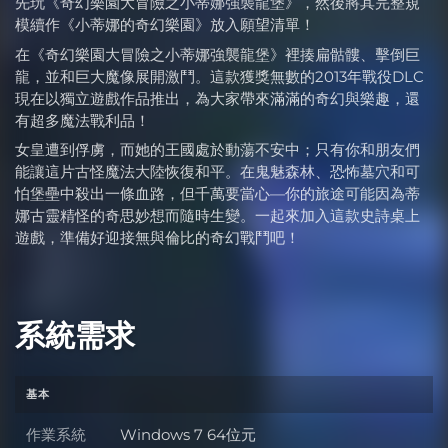
先玩《奇幻樂園大冒險之小蒂娜強襲龍堡》，然後將其完整規
模續作《小蒂娜的奇幻樂園》放入願望清單！
在《奇幻樂園大冒險之小蒂娜強襲龍堡》裡揍扁骷髏、擊倒巨
龍，並和巨大魔像展開激鬥。這款獲獎無數的2013年戰役DLC
現在以獨立遊戲作品推出，為大家帶來滿滿的奇幻與樂趣，還
有超多魔法戰利品！
女皇遭到俘虜，而她的王國處於動蕩不安中；只有你和朋友們
能讓這片古怪魔法大陸恢復和平。在鬼魅森林、恐怖墓穴和可
怕堡壘中殺出一條血路，但千萬要當心—你的旅途可能因為蒂
娜古靈精怪的奇思妙想而隨時生變。一起來加入這款史詩桌上
遊戲，準備好迎接無與倫比的奇幻戰鬥吧！
系統需求
基本
作業系統
Windows 7 64位元
作業系統