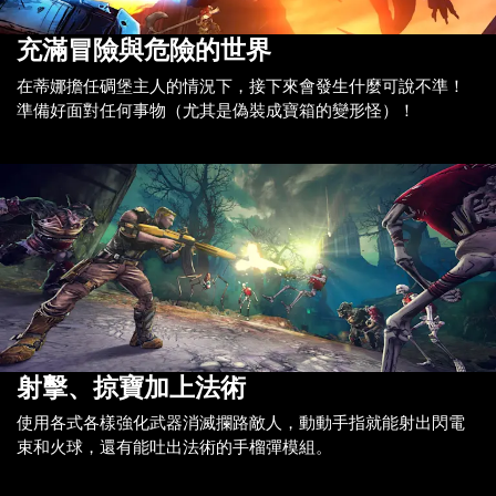
充滿冒險與危險的世界
在蒂娜擔任碉堡主人的情況下，接下來會發生什麼可說不準！
準備好面對任何事物（尤其是偽裝成寶箱的變形怪）！
射擊、掠寶加上法術
使用各式各樣強化武器消滅攔路敵人，動動手指就能射出閃電
束和火球，還有能吐出法術的手榴彈模組。