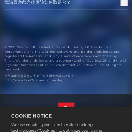
我購買遊戲之後應該如何取得它？
© 2021 Gearbox. Published and distributed by 2K. Gearbox and
Borderlands, and the Gearbox Software and Borderlands logos, are
registered trademarks, and Tiny Tina's Wonderlands and the Tiny
Tina's Wonderlands logos are trademarks, all of Gearbox. 2K and the 2K
logo are trademarks of Take-Two Interactive Software, Inc. All rights
reserved.
使用本產品需同意以下第三方使用者授權協議書：
http://www.take2games.com/eula/
COOKIE NOTICE
We use cookies, pixels and similar tracking
繁體中文
technologies (“Cookies”) to optimize your game