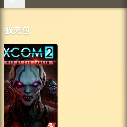
跳到
擴充包