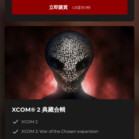
立即購買
US$19.99
XCOM® 2 典藏合輯
XCOM 2
XCOM 2: War of the Chosen expansion