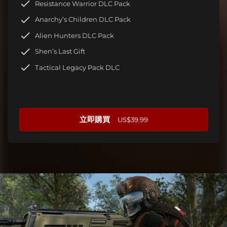
Resistance Warrior DLC Pack
Anarchy’s Children DLC Pack
Alien Hunters DLC Pack
Shen’s Last Gift
Tactical Legacy Pack DLC
立即購買
US$39.99