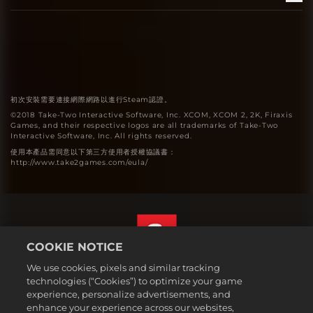
初次安裝需要連接網際網路以進行Steam認證。
©2018 Take-Two Interactive Software, Inc. XCOM, XCOM 2, 2K, Firaxis
Games, and their respective logos are all trademarks of Take-Two
Interactive Software, Inc. All rights reserved.
使用本產品需同意以下第三方使用者授權協議書：
http://www.take2games.com/eula/
COOKIE NOTICE
We use cookies, pixels and similar tracking
繁體中文
technologies (“Cookies”) to optimize your game
法務
experience, personalize advertisements, and
enhance your experience across our websites,
隱私權政策