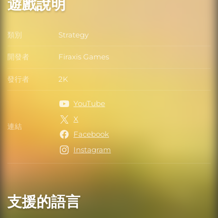
遊戲說明
類別
Strategy
類別
開發者
Firaxis Games
開發者
發行者
2K
發行者
YouTube
X
連結
連結
Facebook
Instagram
支援的語言