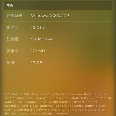
建議
作業系統
Windows 2000 / XP
作業系統
處理器
1.8 Ghz
處理器
記憶體
512 MB RAM
記憶體
顯示卡
128 MB
顯示卡
磁碟
1.7 GB
磁碟
© 2006-2017 Take-Two Interactive Software, Inc. and its subsidiaries.
Developed by Firaxis Games. Sid Meier’s Civilization IV, Civilization, 2K
Games, Firaxis Games, Take-Two Interactive Software and their
respective logos are all trademarks and/or registered trademarks of
Take-Two Interactive Software, Inc. All other marks are property of
their respective owners. All rights reserved.