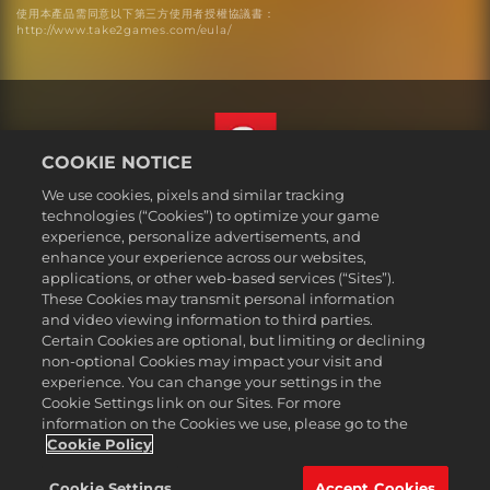
使用本產品需同意以下第三方使用者授權協議書：
http://www.take2games.com/eula/
COOKIE NOTICE
We use cookies, pixels and similar tracking
繁體中文
technologies (“Cookies”) to optimize your game
法務
experience, personalize advertisements, and
enhance your experience across our websites,
隱私權政策
applications, or other web-based services (“Sites”).
Cookie政策
These Cookies may transmit personal information
支援
and video viewing information to third parties.
Certain Cookies are optional, but limiting or declining
不可出售或分享我的個人資訊
non-optional Cookies may impact your visit and
Order Lookup & Refunds
experience. You can change your settings in the
Cookie Settings link on our Sites. For more
2K Ad Partners
information on the Cookies we use, please go to the
©2016-2026 Take-Two Interactive Software Inc. 2K, Firaxis Games,
Cookie Policy
Civilization, and their respective logos are trademarks of Take-Two
Interactive Software, Inc. All rights reserved.
Cookie Settings
Accept Cookies
此處提及的所有商標皆為其各別擁有者之資產。