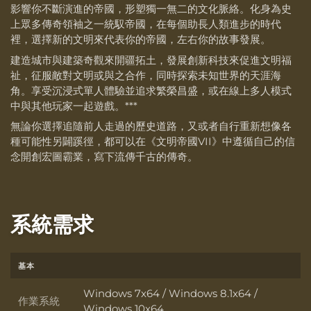
影響你不斷演進的帝國，形塑獨一無二的文化脈絡。化身為史
上眾多傳奇領袖之一統馭帝國，在每個助長人類進步的時代
裡，選擇新的文明來代表你的帝國，左右你的故事發展。
建造城市與建築奇觀來開疆拓土，發展創新科技來促進文明福
祉，征服敵對文明或與之合作，同時探索未知世界的天涯海
角。享受沉浸式單人體驗並追求繁榮昌盛，或在線上多人模式
中與其他玩家一起遊戲。***
無論你選擇追隨前人走過的歷史道路，又或者自行重新想像各
種可能性另闢蹊徑，都可以在《文明帝國VII》中遵循自己的信
念開創宏圖霸業，寫下流傳千古的傳奇。
系統需求
基本
Windows 7x64 / Windows 8.1x64 /
作業系統
作業系統
Windows 10x64