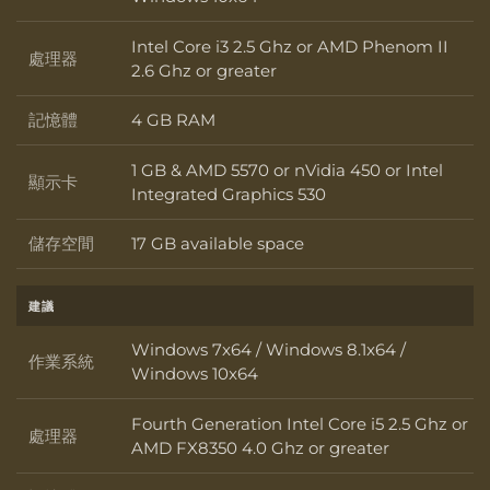
Intel Core i3 2.5 Ghz or AMD Phenom II
處理器
處理器
2.6 Ghz or greater
記憶體
4 GB RAM
記憶體
1 GB & AMD 5570 or nVidia 450 or Intel
顯示卡
顯示卡
Integrated Graphics 530
儲存空間
17 GB available space
儲存空間
建議
Windows 7x64 / Windows 8.1x64 /
作業系統
作業系統
Windows 10x64
Fourth Generation Intel Core i5 2.5 Ghz or
處理器
處理器
AMD FX8350 4.0 Ghz or greater