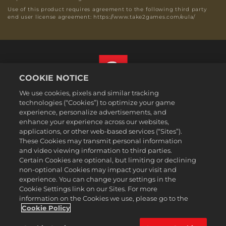
Use of this product requires agreement to the following third party
end user license agreement: https://www.take2games.com/eula/
COOKIE NOTICE
We use cookies, pixels and similar tracking
繁體中文
technologies (“Cookies”) to optimize your game
法務
experience, personalize advertisements, and
enhance your experience across our websites,
隱私權政策
applications, or other web-based services (“Sites”).
Cookie政策
These Cookies may transmit personal information
支援
and video viewing information to third parties.
Certain Cookies are optional, but limiting or declining
不可出售或分享我的個人資訊
non-optional Cookies may impact your visit and
Order Lookup & Refunds
experience. You can change your settings in the
Cookie Settings link on our Sites. For more
2K Ad Partners
information on the Cookies we use, please go to the
©2016-2026 Take-Two Interactive Software Inc. 2K, Firaxis Games,
Cookie Policy
Civilization, and their respective logos are trademarks of Take-Two
Interactive Software, Inc. All rights reserved.