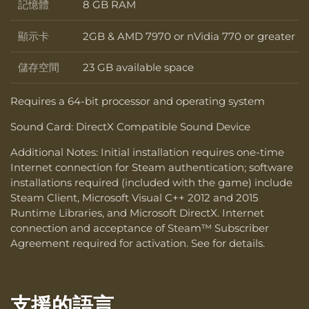
記憶體
8 GB RAM
記憶體
顯示卡
2GB & AMD 7970 or nVidia 770 or greater
顯示卡
儲存空間
23 GB available space
儲存空間
Requires a 64-bit processor and operating system
Sound Card: DirectX Compatible Sound Device
Additional Notes: Initial installation requires one-time
Internet connection for Steam authentication; software
installations required (included with the game) include
Steam Client, Microsoft Visual C++ 2012 and 2015
Runtime Libraries, and Microsoft DirectX. Internet
connection and acceptance of Steam™ Subscriber
Agreement required for activation. See for details.
支援的語言