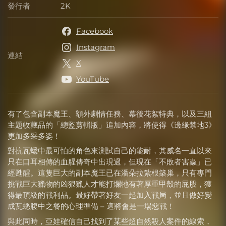
發行者
2K
發行者
Facebook
Instagram
連結
連結
X
YouTube
有了包含副本魔王、額外劇情任務、幕後花絮特典，以及三組
主題收藏品的「總監剪輯版」追加內容，將使得《邊緣禁地3》
更加多采多姿！
對抗瓦蟋中最可怕的角色來測試自己的能耐，其威名一直以來
只在口耳相傳的血腥傳奇中出現過，但現在「不敗者害蟲」已
經甦醒。這隻巨大的副本魔王已在潘朵拉紮根築巢，只有專門
挑戰巨大獵物的凶狠獵人才能打爛牠有著厚重甲殼的屁股，獲
得最頂級的戰利品。最好帶著好友一起加入戰局，並且做好變
成瓦蟋腹中之餐的心理準備 – 這將會是一場惡戰！
與此同時，亞娃確信自己找到了某些超自然殺人案件的線索，