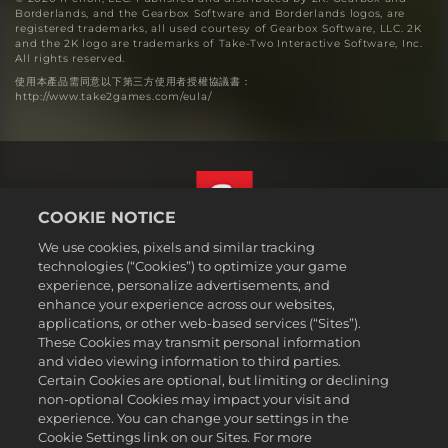
Borderlands, and the Gearbox Software and Borderlands logos, are
registered trademarks, all used courtesy of Gearbox Software, LLC. 2K
and the 2K logo are trademarks of Take-Two Interactive Software, Inc.
All rights reserved.
使用本產品需同意以下第三方使用者授權協議書：
http://www.take2games.com/eula/
COOKIE NOTICE
We use cookies, pixels and similar tracking
繁體中文
technologies (“Cookies”) to optimize your game
法務
experience, personalize advertisements, and
enhance your experience across our websites,
隱私權政策
applications, or other web-based services (“Sites”).
Cookie政策
These Cookies may transmit personal information
支援
and video viewing information to third parties.
Certain Cookies are optional, but limiting or declining
不可出售或分享我的個人資訊
non-optional Cookies may impact your visit and
Order Lookup & Refunds
experience. You can change your settings in the
Cookie Settings link on our Sites. For more
2K Ad Partners