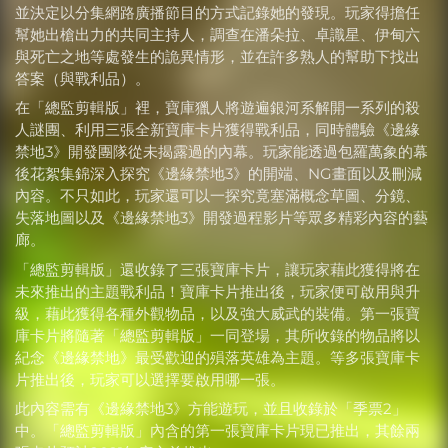
並決定以分集網路廣播節目的方式記錄她的發現。玩家得擔任
幫她出槍出力的共同主持人，調查在潘朵拉、卓識星、伊甸六
與死亡之地等處發生的詭異情形，並在許多熟人的幫助下找出
答案（與戰利品）。
在「總監剪輯版」裡，寶庫獵人將遊遍銀河系解開一系列的殺
人謎團、利用三張全新寶庫卡片獲得戰利品，同時體驗《邊緣
禁地3》開發團隊從未揭露過的內幕。玩家能透過包羅萬象的幕
後花絮集錦深入探究《邊緣禁地3》的開端、NG畫面以及刪減
內容。不只如此，玩家還可以一探究竟塞滿概念草圖、分鏡、
失落地圖以及《邊緣禁地3》開發過程影片等眾多精彩內容的藝
廊。
「總監剪輯版」還收錄了三張寶庫卡片，讓玩家藉此獲得將在
未來推出的主題戰利品！寶庫卡片推出後，玩家便可啟用與升
級，藉此獲得各種外觀物品，以及強大威武的裝備。第一張寶
庫卡片將隨著「總監剪輯版」一同登場，其所收錄的物品將以
紀念《邊緣禁地》最受歡迎的殞落英雄為主題。等多張寶庫卡
片推出後，玩家可以選擇要啟用哪一張。
此內容需有《邊緣禁地3》方能遊玩，並且收錄於「季票2」
中。「總監剪輯版」內含的第一張寶庫卡片現已推出，其餘兩