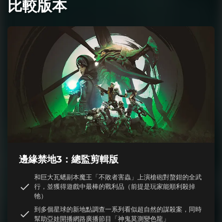
比較版本
邊緣禁地3：總監剪輯版
和巨大瓦蟋副本魔王「不敗者害蟲」上演槍砲對螯鉗的全武
行，並獲得遊戲中最棒的戰利品（前提是玩家能順利殺掉
牠）
到多個星球的新地點調查一系列看似超自然的謀殺案，同時
幫助亞娃開播網路廣播節目「神鬼莫測變色龍」