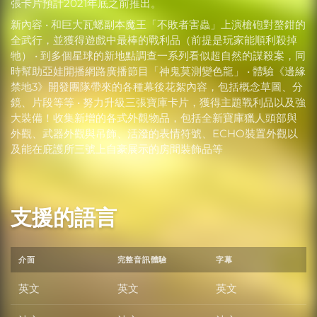
張卡片預計2021年底之前推出。
新內容 • 和巨大瓦蟋副本魔王「不敗者害蟲」上演槍砲對螯鉗的
全武行，並獲得遊戲中最棒的戰利品（前提是玩家能順利殺掉
牠） • 到多個星球的新地點調查一系列看似超自然的謀殺案，同
時幫助亞娃開播網路廣播節目「神鬼莫測變色龍」 • 體驗《邊緣
禁地3》開發團隊帶來的各種幕後花絮內容，包括概念草圖、分
鏡、片段等等 • 努力升級三張寶庫卡片，獲得主題戰利品以及強
大裝備！收集新增的各式外觀物品，包括全新寶庫獵人頭部與
外觀、武器外觀與吊飾、活潑的表情符號、ECHO裝置外觀以
及能在庇護所三號上自豪展示的房間裝飾品等
支援的語言
介面
完整音訊體驗
字幕
英文
英文
英文