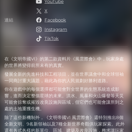
YouTube
X
連結
Facebook
連結
Instagram
TikTok
在《文明帝國VI》的第二款資料片《風雲際會》中，玩家身處
的世界將變得前所未有的真實。
發展全新的先進科技和工程項目，並在世界議會中和全球領袖
一同商討重大議題，藉此為你的人民規劃好勝利道路。
你在遊戲中的每個選擇都可能會對全世界的生態系統造成影
響，進而決定整個星球的未來。洪水、風暴和火山爆發等天災
可能會掠奪或摧毀改良設施與區域，但它們也可能會讓所到之
處的土地重獲生機。
除了這些新機制外，《文明帝國VI 風雲際會》還特別推出8個
全新文明、9名新領袖以及7種全新世界奇觀供玩家探索。此外
還有各式各樣的新單位、區域、建築及改良設施，務求讓玩家