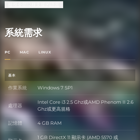
檢視全部12種支援的語言
系統需求
PC
MAC
LINUX
基本
作業系統
Windows 7 SP1
作業系統
Intel Core i3 2.5 Ghz或AMD Phenom II 2.6
處理器
處理器
Ghz或更高規格
記憶體
4 GB RAM
記憶體
1 GB DirectX 11 顯示卡 (AMD 5570 或