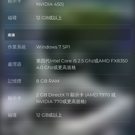
顯示卡
顯示卡
NVIDIA 450)
磁碟
12 GB或以上
磁碟
建議
作業系統
Windows 7 SP1
作業系統
第四代Intel Core i5 2.5 Ghz或AMD FX8350
處理器
處理器
4.0 Ghz或更高規格
記憶體
8 GB RAM
記憶體
2 GB DirectX 11 顯示卡 (AMD 7970 或
顯示卡
顯示卡
NVIDIA 770或更高規格)
磁碟
12 GB或以上
磁碟