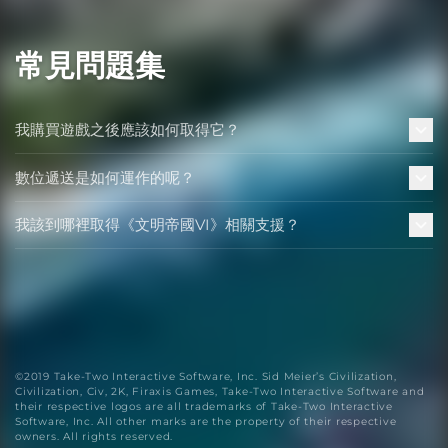
常見問題集
我購買遊戲之後應該如何取得它？
數位遞送是如何運作的呢？
我該到哪裡取得《文明帝國VI》相關支援？
©2019 Take-Two Interactive Software, Inc. Sid Meier’s Civilization,
Civilization, Civ, 2K, Firaxis Games, Take-Two Interactive Software and
their respective logos are all trademarks of Take-Two Interactive
Software, Inc. All other marks are the property of their respective
owners. All rights reserved.