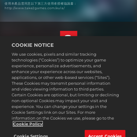
使用本產品需同意以下第三方使用者授權協議書：
http://www.take2games.com/eula/
COOKIE NOTICE
We use cookies, pixels and similar tracking
繁體中文
technologies (“Cookies”) to optimize your game
法務
experience, personalize advertisements, and
enhance your experience across our websites,
隱私權政策
applications, or other web-based services (“Sites”).
Cookie政策
These Cookies may transmit personal information
支援
and video viewing information to third parties.
Certain Cookies are optional, but limiting or declining
不可出售或分享我的個人資訊
non-optional Cookies may impact your visit and
Order Lookup & Refunds
experience. You can change your settings in the
Cookie Settings link on our Sites. For more
2K Ad Partners
information on the Cookies we use, please go to the
©2016-2026 Take-Two Interactive Software Inc. 2K, Firaxis Games,
Cookie Policy
Civilization, and their respective logos are trademarks of Take-Two
Interactive Software, Inc. All rights reserved.
Cookie Settings
Accept Cookies
此處提及的所有商標皆為其各別擁有者之資產。