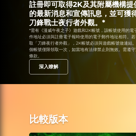
註冊即可取得2K及其附屬機構提
的最新消息和宣傳訊息，並可獲
刀鋒戰士夜行者外觀。*
*需有《漫威午夜之子》遊戲和2K帳號，該帳號使用的電
件地址必須與註冊電子報時使用的電子郵件地址相符。若
取「刀鋒夜行者外觀」，2K帳號必須與遊戲帳號做連結
個帳號僅限領取一次，如當地有法律禁止則無效。需遵守
條款。
深入瞭解
比較版本