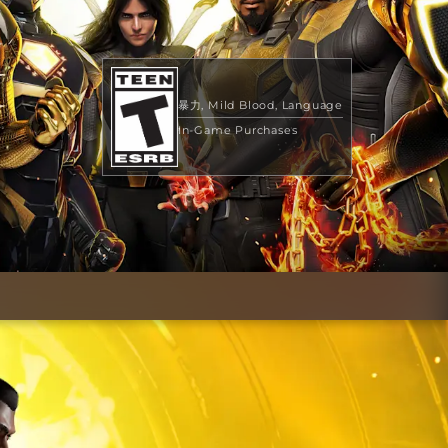
暴力
Mild Blood
Language
In-Game Purchases