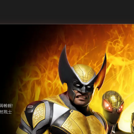
籌帷幄!
然戰士