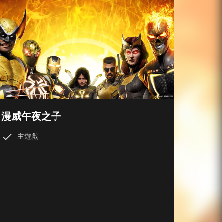
漫威午夜之子
主遊戲