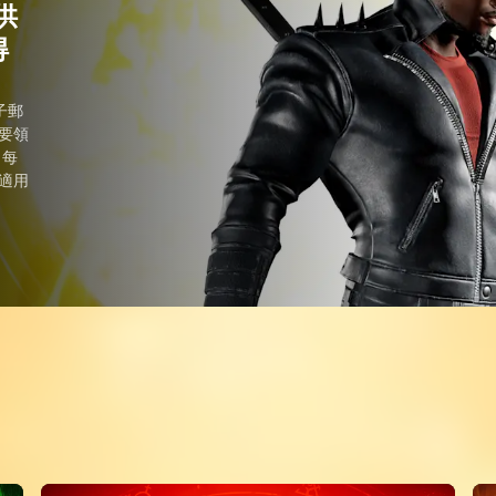
供
得
子郵
要領
。每
適用