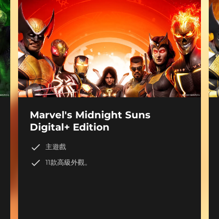
Marvel's Midnight Suns
Digital+ Edition
主遊戲
11款高級外觀。