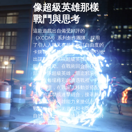
像超級英雄那樣
戰鬥與思考
這款遊戲出自備受好評的
《XCOM》系列創作團隊，採用
了引人入勝又有超高自訂自由度的
卡牌戰鬥系統，只要玩家能靈巧地
出謀劃策，展現超級英雄風範，就
能獲得獎勵。在戰術回合制任務中
部署一隊超級英雄，阻止邪惡勢
力。在每場精彩的遭遇戰裡，巧妙
運用環境，在戰場上移動並搭配最
完美的攻擊或連擊組合，接著施展
毀天滅地的英雄能力來搶佔上風。
戰鬥融合了戰術遊戲和卡牌戰鬥各
自的最佳元素，帶給玩家真正獨特
刺激的體驗。