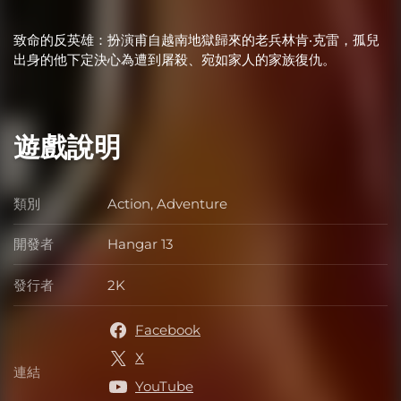
致命的反英雄：扮演甫自越南地獄歸來的老兵林肯‧克雷，孤兒
出身的他下定決心為遭到屠殺、宛如家人的家族復仇。
遊戲說明
類別
Action, Adventure
類別
開發者
Hangar 13
開發者
發行者
2K
發行者
Facebook
X
連結
連結
YouTube