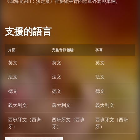
《四海兄弟II：決定版》裡解鎖林肯的陸軍外套與車輛。
支援的語言
介面
完整音訊體驗
字幕
英文
英文
英文
法文
法文
法文
德文
德文
德文
義大利文
義大利文
義大利文
西班牙文（西班
西班牙文（西班
西班牙文（西班
牙）
牙）
牙）