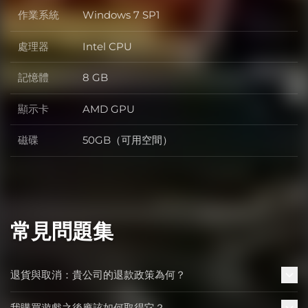
作業系統
Windows 7 SP1
作業系統
處理器
Intel CPU
處理器
記憶體
8 GB
記憶體
顯示卡
AMD GPU
顯示卡
磁碟
50GB（可用空間）
磁碟
常見問題集
退貨與取消：貴公司的退款政策為何？
我購買遊戲之後應該如何取得它？