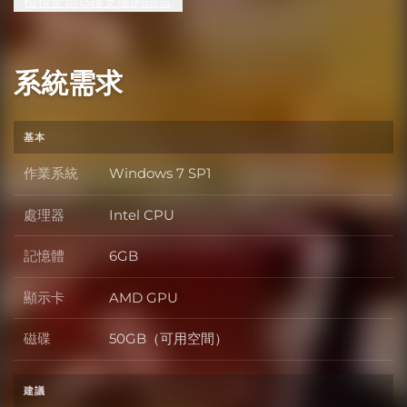
檢視全部13種支援的語言
系統需求
基本
作業系統
Windows 7 SP1
作業系統
處理器
Intel CPU
處理器
記憶體
6GB
記憶體
顯示卡
AMD GPU
顯示卡
磁碟
50GB（可用空間）
磁碟
建議