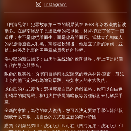
Instagram
《四海兄弟》犯罪故事第三章的場景就在 1968 年洛杉磯的新波
爾多。在越南經歷了長達數年的戰爭後，林肯‧克雷了解了一個
道理：家不是你從誰而生，而是你為誰而死。當林肯宛如家人
的家族慘遭義大利黑手黨趕盡殺絕後，他建立了新的家族，並
踏上向涉及此事的黑手黨成員復仇的旅程。
洛杉磯的新波爾多：由黑手黨統治的遼闊世界，街上滿是那個
年代的景色與聲音。
致命的反英雄：扮演甫自越南地獄歸來的老兵林肯‧克雷，孤兒
出身的他下定決心為遭到屠殺、宛如家人的家族復仇。
以自己的方式復仇：選擇專屬自己的遊戲風格，你可以自由選
用殘暴的肉搏戰、槍砲火拼或尾隨暗殺等各種戰術來瓦解黑手
黨。
全新的家族，為你的家人復仇：您可以決定要給予哪個幹部報
酬或予以背叛，用自己的方式建立新的犯罪帝國。
購買《四海兄弟III：決定版》即可在《四海兄弟：決定版》和