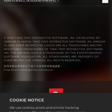
© 2020 TAKE-TWO INTERACTIVE SOFTWARE, INC. DEVELOPED BY
HANGAR 13. MAFIA, TAKE-TWO INTERACTIVE SOFTWARE, 2K, HANGAR
13, AND THEIR RESPECTIVE LOGOS ARE ALL TRADEMARKS AND/OR
REGISTERED TRADEMARKS OF TAKE-TWO INTERACTIVE SOFTWARE,
INC. THE RATINGS ICON IS A TRADEMARK OF THE ENTERTAINMENT
SOFTWARE ASSOCIATION. ALL OTHER MARKS ARE PROPERTY OF
THEIR RESPECTIVE OWNERS. ALL RIGHTS RESERVED.
使用本產品需同意以下第三方使用者授權協議書：
http://www.take2games.com/eula/
COOKIE NOTICE
We use cookies, pixels and similar tracking
繁體中文