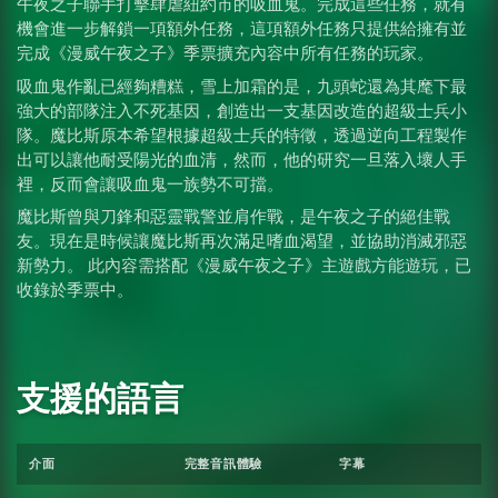
午夜之子聯手打擊肆虐紐約市的吸血鬼。完成這些任務，就有
機會進一步解鎖一項額外任務，這項額外任務只提供給擁有並
完成《漫威午夜之子》季票擴充內容中所有任務的玩家。
吸血鬼作亂已經夠糟糕，雪上加霜的是，九頭蛇還為其麾下最
強大的部隊注入不死基因，創造出一支基因改造的超級士兵小
隊。魔比斯原本希望根據超級士兵的特徵，透過逆向工程製作
出可以讓他耐受陽光的血清，然而，他的研究一旦落入壞人手
裡，反而會讓吸血鬼一族勢不可擋。
魔比斯曾與刀鋒和惡靈戰警並肩作戰，是午夜之子的絕佳戰
友。現在是時候讓魔比斯再次滿足嗜血渴望，並協助消滅邪惡
新勢力。 此內容需搭配《漫威午夜之子》主遊戲方能遊玩，已
收錄於季票中。
支援的語言
介面
完整音訊體驗
字幕