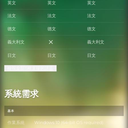
英文
英文
英文
法文
法文
法文
德文
德文
德文
義大利文
義大利文
義大利文
日文
日文
日文
檢視全部11種支援的語言
系統需求
基本
作業系統
Windows 10 (64-bit OS required)
作業系統