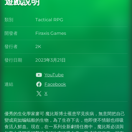
遊戲說明
類別
Tactical RPG
類別
開發者
Firaxis Games
開發者
發行者
2K
發行者
發行日期
2023年3月21日
發行日期
YouTube
連結
Facebook
連結
X
優秀的生化學家麥可·魔比斯博士罹患罕見疾病，無意間把自己
變成宛如蝙蝠般的生物，為了生存下去，他即便不情願也得吸
食活人鮮血。現在，在一系列全新劇情任務中，魔比斯必須與