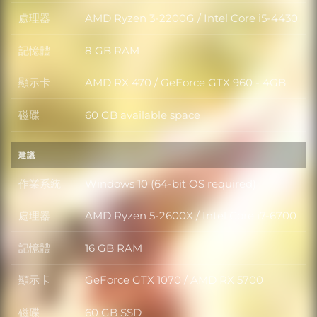
處理器
AMD Ryzen 3-2200G / Intel Core i5-4430
處理器
記憶體
8 GB RAM
記憶體
顯示卡
AMD RX 470 / GeForce GTX 960 - 4GB
顯示卡
磁碟
60 GB available space
磁碟
建議
作業系統
Windows 10 (64-bit OS required)
作業系統
處理器
AMD Ryzen 5-2600X / Intel Core i7-6700
處理器
記憶體
16 GB RAM
記憶體
顯示卡
GeForce GTX 1070 / AMD RX 5700
顯示卡
磁碟
60 GB SSD