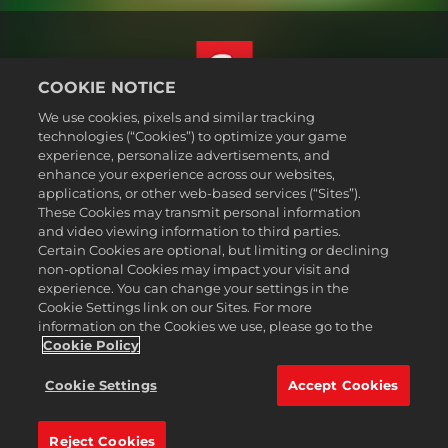
COOKIE NOTICE
We use cookies, pixels and similar tracking
繁體中文
technologies (“Cookies”) to optimize your game
法務
experience, personalize advertisements, and
enhance your experience across our websites,
隱私權政策
applications, or other web-based services (“Sites”).
Cookie政策
These Cookies may transmit personal information
支援
and video viewing information to third parties.
Certain Cookies are optional, but limiting or declining
不可出售或分享我的個人資訊
non-optional Cookies may impact your visit and
Order Lookup & Refunds
experience. You can change your settings in the
Cookie Settings link on our Sites. For more
2K Ad Partners
information on the Cookies we use, please go to the
©2016-2026 Take-Two Interactive Software Inc. 2K, Firaxis Games,
Cookie Policy
Civilization, and their respective logos are trademarks of Take-Two
Interactive Software, Inc. All rights reserved.
Cookie Settings
Accept Cookies
此處提及的所有商標皆為其各別擁有者之資產。
Reject Cookies