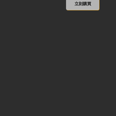
XCOM 2: Resurrection (No
立刻購買