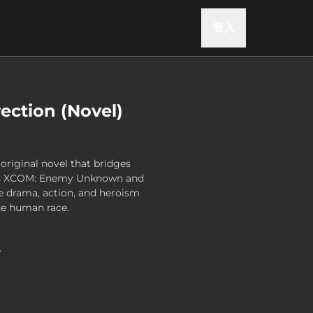
登入
ection (Novel)
original novel that bridges
mes XCOM: Enemy Unknown and
he drama, action, and heroism
the human race.
.