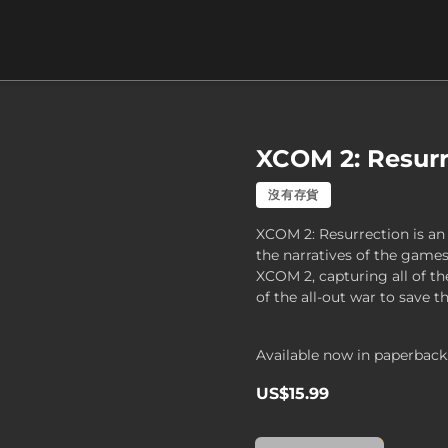
XCOM 2: Resurr
沒有存貨
XCOM 2: Resurrection is an 
the narratives of the ga
XCOM 2, capturing all of t
of the all-out war to save 
Available now in paperback
US$15.99