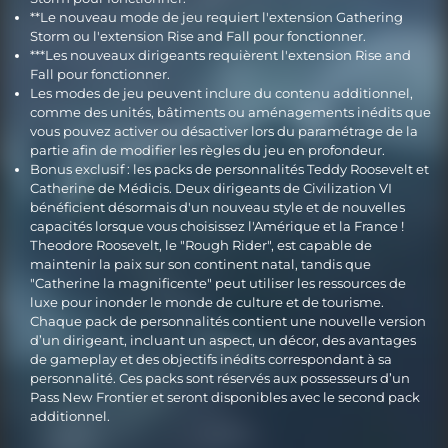
**Le nouveau mode de jeu requiert l'extension Gathering
Storm ou l'extension Rise and Fall pour fonctionner.
***Les nouveaux dirigeants requièrent l'extension Rise and
Fall pour fonctionner.
Les modes de jeu peuvent inclure du contenu additionnel,
comme des unités, bâtiments ou aménagements inédits que
vous pouvez activer ou désactiver lors du paramétrage de la
partie afin de modifier les règles du jeu en profondeur.
Bonus exclusif : les packs de personnalités Teddy Roosevelt et
Catherine de Médicis. Deux dirigeants de Civilization VI
bénéficient désormais d'un nouveau style et de nouvelles
capacités lorsque vous choisissez l'Amérique et la France !
Theodore Roosevelt, le "Rough Rider", est capable de
maintenir la paix sur son continent natal, tandis que
"Catherine la magnificente" peut utiliser les ressources de
luxe pour inonder le monde de culture et de tourisme.
Chaque pack de personnalités contient une nouvelle version
d’un dirigeant, incluant un aspect, un décor, des avantages
de gameplay et des objectifs inédits correspondant à sa
personnalité. Ces packs sont réservés aux possesseurs d’un
Pass New Frontier et seront disponibles avec le second pack
additionnel.