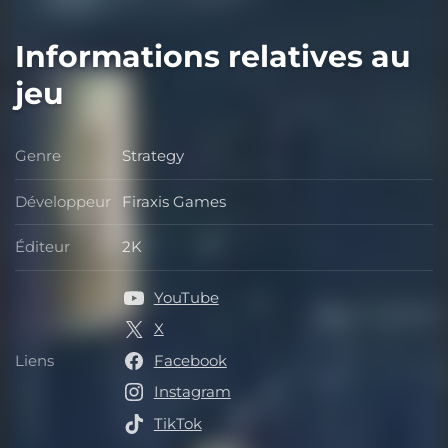
Informations relatives au
jeu
Genre
Strategy
Genre
Développeur
Firaxis Games
Développeur
Éditeur
2K
Éditeur
YouTube
X
Liens
Facebook
Liens
Instagram
TikTok