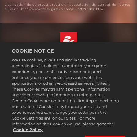
L'utilisation de ce produit requiert l'acceptation du contrat de licence
suivant : http://www.take2games.com/eula/fr/index.html
COOKIE NOTICE
Français
We use cookies, pixels and similar tracking
Mentions légales
technologies (“Cookies”) to optimize your game
experience, personalize advertisements, and
Politique de confidentialité
enhance your experience across our websites,
Politique sur les cookies
applications, or other web-based services (“Sites”).
These Cookies may transmit personal information
Support
and video viewing information to third parties.
Ne pas vendre ou partager mes informations personnelles
Certain Cookies are optional, but limiting or declining
Suivi et remboursement de commande
non-optional Cookies may impact your visit and
experience. You can change your settings in the
Partenaires publicitaires 2K
Cookie Settings link on our Sites. For more
information on the Cookies we use, please go to the
©2016-2026 Take-Two Interactive Software Inc. 2K, Firaxis Games,
Civilization, and their respective logos are trademarks of Take-Two
Cookie Policy
Interactive Software, Inc. All rights reserved.