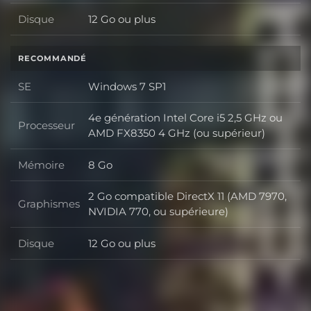
Disque
12 Go ou plus
Disque
RECOMMANDÉ
SE
Windows 7 SP1
SE
4e génération Intel Core i5 2,5 GHz ou
Processeur
Processeur
AMD FX8350 4 GHz (ou supérieur)
Mémoire
8 Go
Mémoire
2 Go compatible DirectX 11 (AMD 7970,
Graphismes
Graphismes
NVIDIA 770, ou supérieure)
Disque
12 Go ou plus
Disque