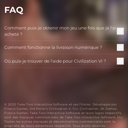
FAQ
Comment puis-je obtenir mon jeu une fois que je l'ai
acheté ?
Comment fonctionne la livraison numérique ?
Où puis-je trouver de l'aide pour Civilization VI ?
© 2020 Take-Two Interactive Software et ses filiales. Développé par
Firaxis Games. Sid Meier's Civilization V, Civ, Civilization, 2K Games,
Firaxis Games, Take-Two Interactive Software et leurs logos respectifs
sont des marques commerciales de Take-Two interactive Software, Inc.
Toutes les autres marques et dénominations commerciales sont la
propriété de leurs détenteurs respectifs. Tous droits réservés.