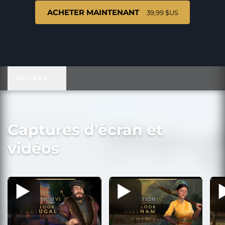
ACHETER MAINTENANT
39,99 $US
39,99 $US
SAUTER À
Captures d'écran et
vidéos