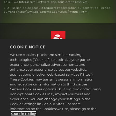
Take-Two Interactive Software, Inc. Tous droits réservés.
L'utilisation de ce produit requiert l'acceptation du contrat de licence
suivant : http://www.take2games.com/eula/fr/index.html
COOKIE NOTICE
Français
We use cookies, pixels and similar tracking
Mentions légales
technologies (“Cookies”) to optimize your game
experience, personalize advertisements, and
Politique de confidentialité
enhance your experience across our websites,
Politique sur les cookies
applications, or other web-based services (“Sites”).
These Cookies may transmit personal information
Support
and video viewing information to third parties.
Ne pas vendre ou partager mes informations personnelles
Certain Cookies are optional, but limiting or declining
Suivi et remboursement de commande
non-optional Cookies may impact your visit and
experience. You can change your settings in the
Partenaires publicitaires 2K
Cookie Settings link on our Sites. For more
information on the Cookies we use, please go to the
©2016-2026 Take-Two Interactive Software Inc. 2K, Firaxis Games,
Civilization, and their respective logos are trademarks of Take-Two
Cookie Policy