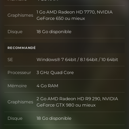
Mémoire
1 Go AMD Radeon HD 7770, NVIDIA
Graphismes
Graphismes
GeForce 650 ou mieux
Disque
18 Go disponible
Disque
RECOMMANDÉ
SE
Windows® 7 64bit / 8.1 64bit / 10 64bit
SE
Processeur
3 GHz Quad Core
Processeur
Mémoire
4 Go RAM
Mémoire
2 Go AMD Radeon HD R9 290, NVIDIA
Graphismes
Graphismes
GeForce GTX 980 ou mieux
Disque
18 Go disponible
Disque