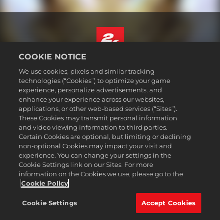
COOKIE NOTICE
Français
We use cookies, pixels and similar tracking
Mentions légales
technologies (“Cookies”) to optimize your game
experience, personalize advertisements, and
Politique de confidentialité
enhance your experience across our websites,
Politique sur les cookies
applications, or other web-based services (“Sites”).
These Cookies may transmit personal information
Support
and video viewing information to third parties.
Ne pas vendre ou partager mes informations personnelles
Certain Cookies are optional, but limiting or declining
Suivi et remboursement de commande
non-optional Cookies may impact your visit and
experience. You can change your settings in the
Partenaires publicitaires 2K
Cookie Settings link on our Sites. For more
information on the Cookies we use, please go to the
©2016-2026 Take-Two Interactive Software Inc. 2K, Firaxis Games,
Civilization, and their respective logos are trademarks of Take-Two
Cookie Policy
Interactive Software, Inc. All rights reserved.
Toutes les marques commerciales citées dans le présent document
Cookie Settings
Accept Cookies
sont la propriété de leurs détenteurs respectifs.