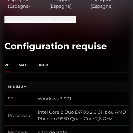
(Espagne)
(Espagne)
(Espagne)
Voir les 11 langues disponibles
Configuration requise
PC
MAC
LINUX
MINIMUM
SE
Windows 7 SP1
SE
Intel Core 2 Duo E4700 2,6 GHz ou AMD
Processeur
Processeur
Phenom 9950 Quad Core 2,6 GHz
Mémoire
4 Go de RAM