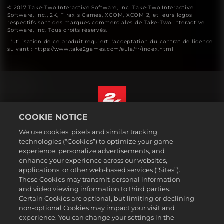
© 2017 Take-Two Interactive Software, Inc. Take-Two Interactive
Software, Inc., 2K, Firaxis Games, XCOM, XCOM 2, et leurs logos
respectifs sont des marques commerciales de Take-Two Interactive
Software, Inc. Tous droits réservés.
L'utilisation de ce produit requiert l'acceptation du contrat de licence
suivant : https://www.take2games.com/eula/fr/index.html
COOKIE NOTICE
Français
We use cookies, pixels and similar tracking
Mentions légales
technologies (“Cookies”) to optimize your game
experience, personalize advertisements, and
Politique de confidentialité
enhance your experience across our websites,
Politique sur les cookies
applications, or other web-based services (“Sites”).
These Cookies may transmit personal information
Support
and video viewing information to third parties.
Ne pas vendre ou partager mes informations personnelles
Certain Cookies are optional, but limiting or declining
Suivi et remboursement de commande
non-optional Cookies may impact your visit and
experience. You can change your settings in the
Partenaires publicitaires 2K