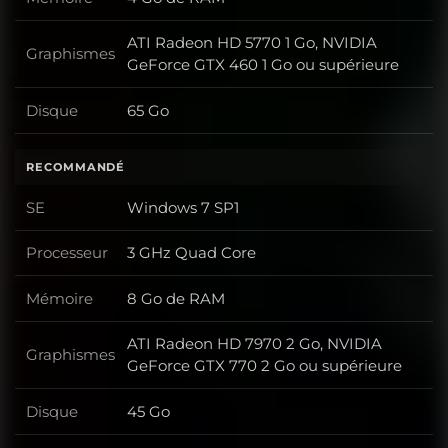
Mémoire
ATI Radeon HD 5770 1 Go, NVIDIA
Graphismes
Graphismes
GeForce GTX 460 1 Go ou supérieure
Disque
65 Go
Disque
RECOMMANDÉ
SE
Windows 7 SP1
SE
Processeur
3 GHz Quad Core
Processeur
Mémoire
8 Go de RAM
Mémoire
ATI Radeon HD 7970 2 Go, NVIDIA
Graphismes
Graphismes
GeForce GTX 770 2 Go ou supérieure
Disque
45 Go
Disque