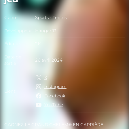
Genre
Sports - Tennis
Genre
Développeur
Hangar 13
Développeur
Éditeur
2K
Éditeur
Date de
26 avril 2024
Date de sortie
sortie
X
Instagram
Liens
Liens
Facebook
YouTube
GAGNEZ LE GRAND CHELEM® EN CARRIÈRE