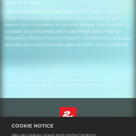
d'autres encore.
*Bonus de précommande disponible jusqu'au 25 avril
2024. Une connexion internet et un compte 2K sont
requis pour récupérer le contenu bonus. Voir conditions.
Le pack Sous les projecteurs est inclus dans l'Édition
Deluxe et l'Édition Grand Chelem. Les détenteurs du jeu
de base pourront l'acheter séparément. Voir conditions.
Use of this product requires agreement to the following third party
end user license agreement: https://www.take2games.com/eula/
COOKIE NOTICE
Français
We use cookies, pixels and similar tracking