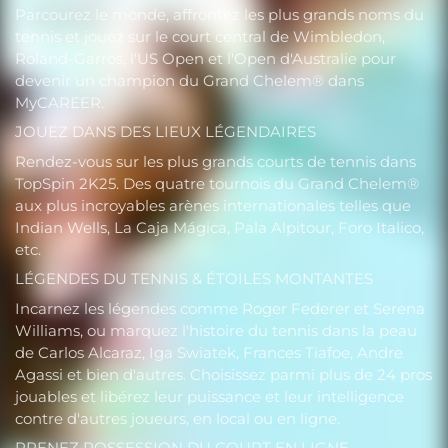
Parcourez le monde, affrontez les plus grands noms du
tennis et jouez sur le court central de Wimbledon,
Roland-Garros, l'US Open et l'Open d'Australie pour
devenir un champion du Grand Chelem® dans
MyCAREER.
JOUEZ DANS DES LIEUX LÉGENDAIRES
Rendez-vous sur les plus grands courts de tennis dans
TopSpin 2K25. Des quatre tournois du Grand Chelem®
aux plus incroyables arènes internationales telles que
Indian Wells, La Caja Mágica, Pala Alpitour, Foro Italico,
etc.
LÉGENDES DU TENNIS & ÉTOILES MONTANTES
Incarnez les légendes comme Roger Federer et Serena
Williams, ou marquez l'histoire du tennis dans la peau
de Carlos Alcaraz, Iga Swiatek, Frances Tiafoe, Andre
Agassi et bien d'autres. Choisissez parmi plus de 24 pros
jouables et libérez leur puissance et leur intelligence
contre d'autres joueurs, en local ou en ligne.
PRENEZ POSSESSION DU COURT EN LIGNE