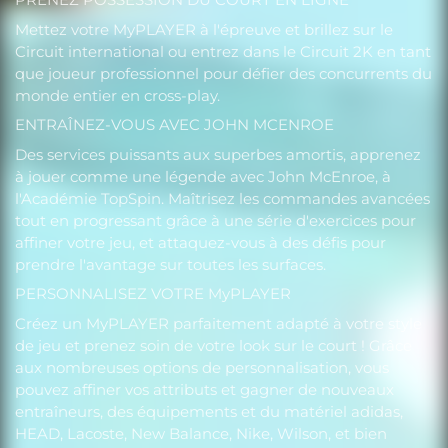
Mettez votre MyPLAYER à l'épreuve et brillez sur le
Circuit international ou entrez dans le Circuit 2K en tant
que joueur professionnel pour défier des concurrents du
monde entier en cross-play.
ENTRAÎNEZ-VOUS AVEC JOHN MCENROE
Des services puissants aux superbes amortis, apprenez
à jouer comme une légende avec John McEnroe, à
l'Académie TopSpin. Maîtrisez les commandes avancées
tout en progressant grâce à une série d'exercices pour
affiner votre jeu, et attaquez-vous à des défis pour
prendre l'avantage sur toutes les surfaces.
PERSONNALISEZ VOTRE MyPLAYER
Créez un MyPLAYER parfaitement adapté à votre style
de jeu et prenez soin de votre look sur le court ! Grâce
aux nombreuses options de personnalisation, vous
pouvez affiner vos attributs et gagner de nouveaux
entraîneurs, des équipements et du matériel adidas,
HEAD, Lacoste, New Balance, Nike, Wilson, et bien