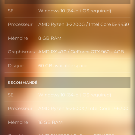
SE
Windows 10 (64-bit OS required)
SE
Processeur
AMD Ryzen 3-2200G / Intel Core i5-4430
Processeur
Mémoire
8 GB RAM
Mémoire
Graphismes
AMD RX 470 / GeForce GTX 960 - 4GB
Graphismes
Disque
60 GB available space
Disque
RECOMMANDÉ
SE
Windows 10 (64-bit OS required)
SE
Processeur
AMD Ryzen 5-2600X / Intel Core i7-6700
Processeur
Mémoire
16 GB RAM
Mémoire