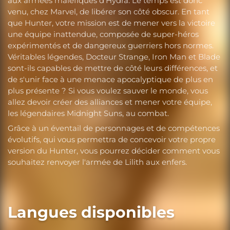
aux armées maléfiques d'Hydra. Le temps est donc
venu, chez Marvel, de libérer son côté obscur. En tant
que Hunter, votre mission est de mener vers la victoire
une équipe inattendue, composée de super-héros
expérimentés et de dangereux guerriers hors normes.
Véritables légendes, Docteur Strange, Iron Man et Blade
sont-ils capables de mettre de côté leurs différences, et
de s'unir face à une menace apocalyptique de plus en
plus présente ? Si vous voulez sauver le monde, vous
allez devoir créer des alliances et mener votre équipe,
les légendaires Midnight Suns, au combat.
Grâce à un éventail de personnages et de compétences
évolutifs, qui vous permettra de concevoir votre propre
version du Hunter, vous pourrez décider comment vous
souhaitez renvoyer l'armée de Lilith aux enfers.
Langues disponibles