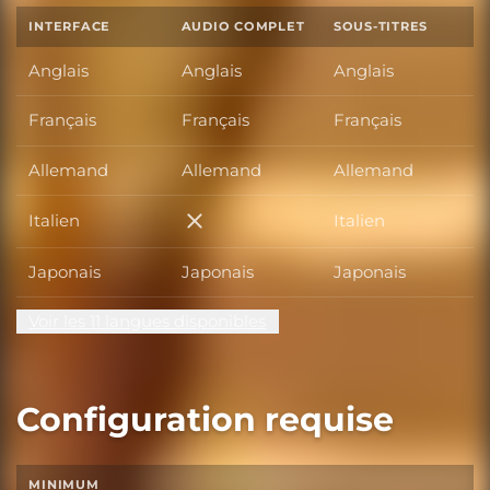
INTERFACE
AUDIO COMPLET
SOUS-TITRES
Anglais
Anglais
Anglais
Français
Français
Français
Allemand
Allemand
Allemand
Italien
Italien
Italien
Japonais
Japonais
Japonais
Voir les 11 langues disponibles
Configuration requise
MINIMUM