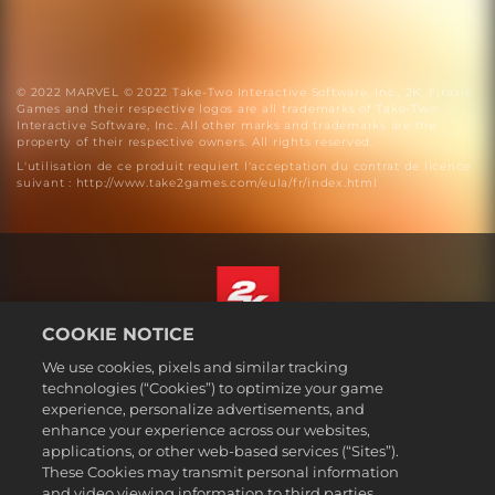
© 2022 MARVEL © 2022 Take-Two Interactive Software, Inc., 2K, Firaxis
Games and their respective logos are all trademarks of Take-Two
Interactive Software, Inc. All other marks and trademarks are the
property of their respective owners. All rights reserved.
L'utilisation de ce produit requiert l'acceptation du contrat de licence
suivant : http://www.take2games.com/eula/fr/index.html
COOKIE NOTICE
Français
We use cookies, pixels and similar tracking
Mentions légales
technologies (“Cookies”) to optimize your game
experience, personalize advertisements, and
Politique de confidentialité
enhance your experience across our websites,
Politique sur les cookies
applications, or other web-based services (“Sites”).
These Cookies may transmit personal information
Support
and video viewing information to third parties.