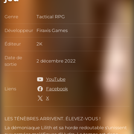
Genre
Tactical RPG
Genre
Développeur
Firaxis Games
Développeur
Éditeur
2K
Éditeur
Date de
2 décembre 2022
Date de sortie
sortie
YouTube
Liens
Facebook
Liens
X
LES TÉNÈBRES ARRIVENT. ÉLEVEZ-VOUS !
La démoniaque Lilith et sa horde redoutable s'unissent