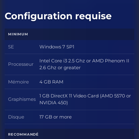
Configuration requise
MINIMUM
SE
Windows 7 SP1
SE
Intel Core i3 2.5 Ghz or AMD Phenom II
Processeur
Processeur
2.6 Ghz or greater
Mémoire
4 GB RAM
Mémoire
1 GB DirectX 11 Video Card (AMD 5570 or
Graphismes
Graphismes
NVIDIA 450)
Disque
17 GB or more
Disque
RECOMMANDÉ