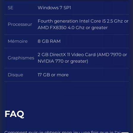
SE
Windows 7 SP1
SE
Fourth generation Intel Core i5 2.5 Ghz or
Processeur
Processeur
AMD FX8350 4.0 Ghz or greater
Mémoire
8 GB RAM
Mémoire
2 GB DirectX 11 Video Card (AMD 7970 or
Graphismes
Graphismes
NVIDIA 770 or greater)
Disque
17 GB or more
Disque
FAQ
Comment puis-je obtenir mon jeu une fois que je l'ai