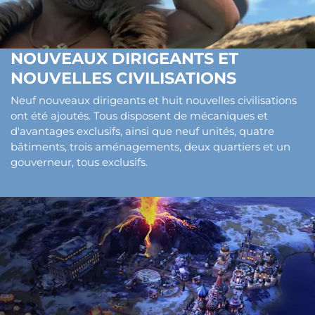
NOUVEAUX DIRIGEANTS ET
NOUVELLES CIVILISATIONS
Neuf nouveaux dirigeants et huit nouvelles civilisations
ont été ajoutés. Tous disposent de mécaniques et
d'avantages exclusifs, ainsi que neuf unités, quatre
bâtiments, trois aménagements, deux quartiers et un
gouverneur, tous exclusifs.