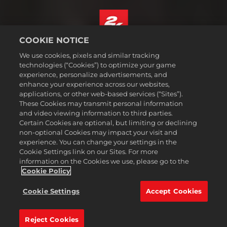
COOKIE NOTICE
Français
We use cookies, pixels and similar tracking
Mentions légales
technologies (“Cookies”) to optimize your game
experience, personalize advertisements, and
Politique de confidentialité
enhance your experience across our websites,
Politique sur les cookies
applications, or other web-based services (“Sites”).
These Cookies may transmit personal information
Support
and video viewing information to third parties.
Ne pas vendre ou partager mes informations personnelles
Certain Cookies are optional, but limiting or declining
Suivi et remboursement de commande
non-optional Cookies may impact your visit and
experience. You can change your settings in the
Partenaires publicitaires 2K
Cookie Settings link on our Sites. For more
information on the Cookies we use, please go to the
©2016-2026 Take-Two Interactive Software Inc. 2K, Firaxis Games,
Civilization, and their respective logos are trademarks of Take-Two
Cookie Policy
Interactive Software, Inc. All rights reserved.
Toutes les marques commerciales citées dans le présent document
Cookie Settings
Accept Cookies
sont la propriété de leurs détenteurs respectifs.
Reject Cookies