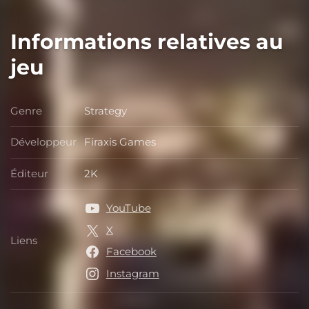
Informations relatives au
jeu
Genre
Strategy
Genre
Développeur
Firaxis Games
Développeur
Éditeur
2K
Éditeur
YouTube
X
Liens
Liens
Facebook
Instagram