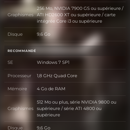
256 Mo, NVIDIA 7900 GS ou supérieure /
Graphismes
ATI HD2600 XT ou supérieure / carte
Graphismes
intégrée Core i3 ou supérieure
Disque
9,6 Go
Disque
RECOMMANDÉ
SE
Windows 7 SP1
SE
Processeur
1,8 GHz Quad Core
Processeur
Mémoire
4 Go de RAM
Mémoire
512 Mo ou plus, série NVIDIA 9800 ou
Graphismes
supérieure / série ATI 4800 ou
Graphismes
supérieure
Disque
9,6 Go