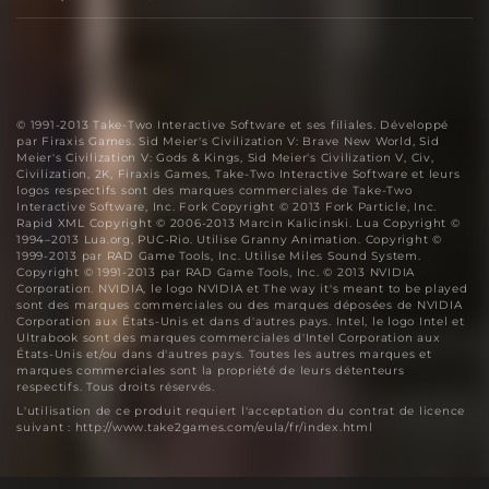
Disque
© 1991-2013 Take-Two Interactive Software et ses filiales. Développé
par Firaxis Games. Sid Meier's Civilization V: Brave New World, Sid
Meier's Civilization V: Gods & Kings, Sid Meier's Civilization V, Civ,
Civilization, 2K, Firaxis Games, Take-Two Interactive Software et leurs
logos respectifs sont des marques commerciales de Take-Two
Interactive Software, Inc. Fork Copyright © 2013 Fork Particle, Inc.
Rapid XML Copyright © 2006-2013 Marcin Kalicinski. Lua Copyright ©
1994–2013 Lua.org, PUC-Rio. Utilise Granny Animation. Copyright ©
1999-2013 par RAD Game Tools, Inc. Utilise Miles Sound System.
Copyright © 1991-2013 par RAD Game Tools, Inc. © 2013 NVIDIA
Corporation. NVIDIA, le logo NVIDIA et The way it's meant to be played
sont des marques commerciales ou des marques déposées de NVIDIA
Corporation aux États-Unis et dans d'autres pays. Intel, le logo Intel et
Ultrabook sont des marques commerciales d'Intel Corporation aux
États-Unis et/ou dans d'autres pays. Toutes les autres marques et
marques commerciales sont la propriété de leurs détenteurs
respectifs. Tous droits réservés.
L'utilisation de ce produit requiert l'acceptation du contrat de licence
suivant : http://www.take2games.com/eula/fr/index.html