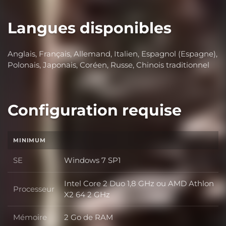
Langues disponibles
Anglais, Français, Allemand, Italien, Espagnol (Espagne),
Polonais, Japonais, Coréen, Russe, Chinois traditionnel
Configuration requise
MINIMUM
SE
Windows 7 SP1
SE
Intel Core 2 Duo 1,8 GHz ou AMD Athlon
Processeur
Processeur
X2 64 2 GHz
Mémoire
2 Go de RAM
Mémoire