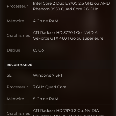
Intel Core 2 Duo E4700 2,6 GHz ou AMD
Processeur
Processeur
Phenom 9950 Quad Core 2,6 GHz
Mémoire
4 Go de RAM
Mémoire
ATI Radeon HD 5770 1 Go, NVIDIA
Graphismes
Graphismes
GeForce GTX 460 1 Go ou supérieure
Disque
65 Go
Disque
RECOMMANDÉ
SE
Windows 7 SP1
SE
Processeur
3 GHz Quad Core
Processeur
Mémoire
8 Go de RAM
Mémoire
ATI Radeon HD 7970 2 Go, NVIDIA
Graphismes
Graphismes