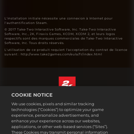
L'installation initiale nécessite une connexion à Internet pour
l'authentification Steam.
© 2017 Take-Two Interactive Software, Inc. Take-Two Interactive
Software, Inc., 2K, Firaxis Games, XCOM, XCOM 2, et leurs logos
respectifs sont des marques commerciales de Take-Two Interactive
Software, Inc. Tous droits réservés.
L'utilisation de ce produit requiert l'acceptation du contrat de licence
suivant : http://www.take2games.com/eula/fr/index.html
COOKIE NOTICE
Français
We use cookies, pixels and similar tracking
Mentions légales
technologies (“Cookies”) to optimize your game
experience, personalize advertisements, and
Politique de confidentialité
enhance your experience across our websites,
Politique sur les cookies
applications, or other web-based services (“Sites”).
These Cookies may transmit personal information
Support