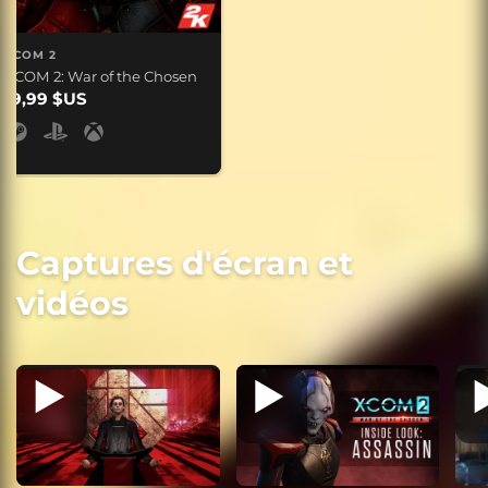
XCOM 2
XCOM 2: War of the Chosen
19,99 $US
Captures d'écran et
vidéos