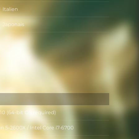
Italien
Japonais
0 (64-bit OS required)
 5-2600X / Intel Core i7-6700
r