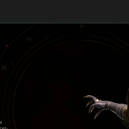
a
cez-