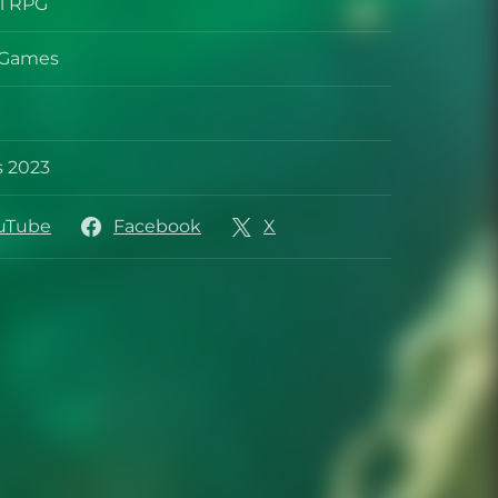
al RPG
s Games
oppeur
r
s 2023
 sortie
uTube
Facebook
X