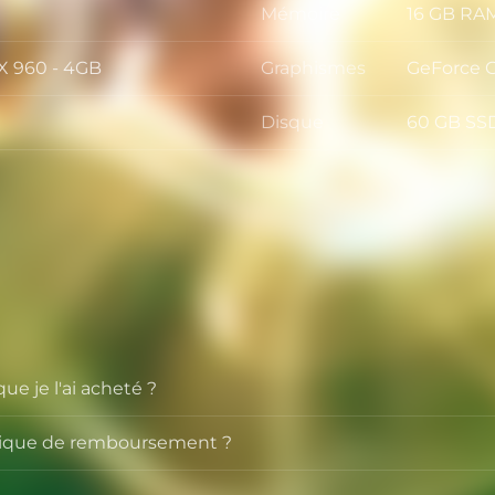
Mémoire
16 GB RA
Mémoire
X 960 - 4GB
Graphismes
GeForce 
Graphism
Disque
60 GB SS
Disque
e je l'ai acheté ?
olitique de remboursement ?