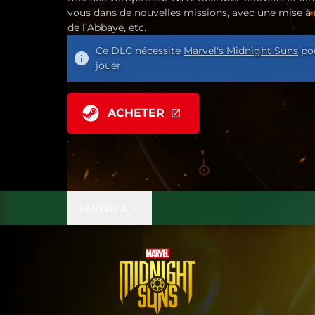
vous dans de nouvelles missions, avec une mise à
de l’Abbaye, etc.
Ce DLC nécessite
Marvel's Midnight Suns
po
jouer
ACHETER
SAUTER À