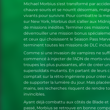
Michael Morbius s'est transformé par accid
chauve-souris et se nourrit désormais, malgr
vivants pour survivre. Pour combattre la m
sur New York, Morbius doit s'allier aux Midn
de missions inédites. Terminer ces missions 
déverrouiller une mission bonus spécialeme
et ceux qui choisissent le Season Pass Marv
terminent toutes les missions de DLC inclus
Comme si une invasion de vampires ne suffis
commencé à injecter de l'ADN de morts-viva
troupes les plus puissantes, afin de créer u
supersoldats mutants. En partant de leurs c
comptait sur la rétro-ingénierie pour créer
de supporter la lumière du jour. Mais placé
mains, ses recherches risquent de rendre t
invincibles.
Ayant déjà combattu aux côtés de Blade et 
passé, Morbius se retrouve en bonne comp