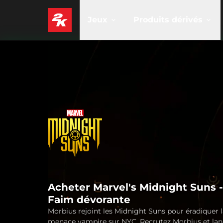
Jeux
Produits dérivés
Acheter Marvel's Midnight Suns -
Faim dévorante
Morbius rejoint les Midnight Suns pour éradiquer l
menace vampire sur NYC. Recrutez Morbius et lan