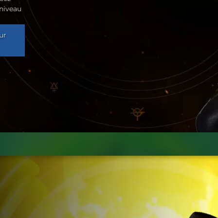
 niveau
ur