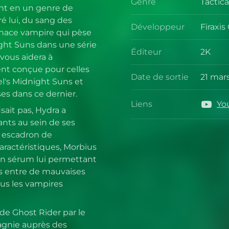
Genre
Tactic
Genre
ent en un genre de
é lui, du sang des
Développeur
Firaxi
Dével
enace vampire qui pèse
ight Suns dans une série
Éditeur
2K
vous aidera à
Éditeu
nt conçue pour celles
Date de sortie
21 mar
el's Midnight Suns et
Date de
es dans ce dernier.
Liens
Yo
Liens
ait pas, Hydra a
nts au sein de ses
n escadron de
aractéristiques, Morbius
 un sérum lui permettant
es entre de mauvaises
ous les vampires
de Ghost Rider par le
agnie auprès des