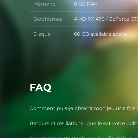
Mémoire
8 GB RAM
Mémoire
Graphismes
AMD RX 470 / GeForce GT
Graphismes
Disque
60 GB available space
Disque
FAQ
Comment puis-je obtenir mon jeu une fois qu
Retours et résiliations : quelle est votre p