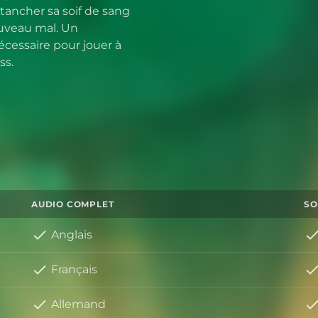
étancher sa soif de sang
ouveau mal. Un
cessaire pour jouer à
ss.
AUDIO COMPLET
SO
Anglais
Français
Allemand