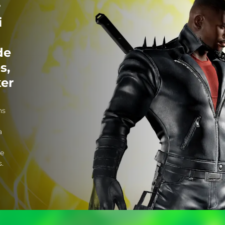
r
i
de
s,
ker
ns
a
de
s.