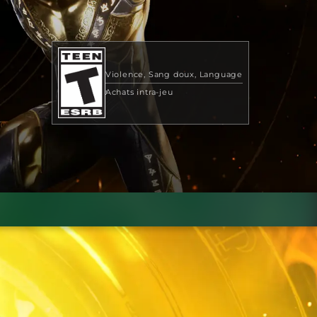
Violence
Sang doux
Language
Achats intra-jeu