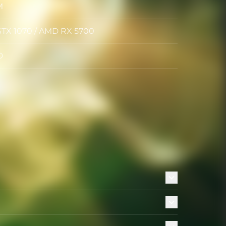
M
GTX 1070 / AMD RX 5700
es
D