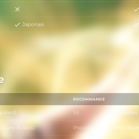
Italien
Japonais
e
RECOMMANDÉ
quired)
SE
Windows 1
SE
l Core i5-4430
Processeur
AMD Ryzen
Processeu