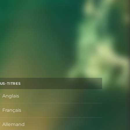
US-TITRES
Anglais
Français
Allemand