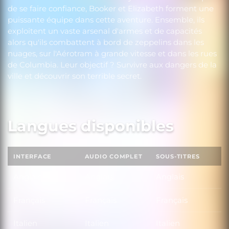
de se faire confiance, Booker et Elizabeth forment une
puissante équipe dans cette aventure. Ensemble, ils
exploitent un vaste arsenal d'armes et de capacités
alors qu'ils combattent à bord de zeppelins dans les
nuages, sur l'Aérotram à grande vitesse et dans les rues
de Columbia. Leur objectif ? Survivre aux dangers de la
ville et découvrir son terrible secret.
Langues disponibles
INTERFACE
AUDIO COMPLET
SOUS-TITRES
Anglais
Anglais
Anglais
Français
Français
Français
Italien
Italien
Italien