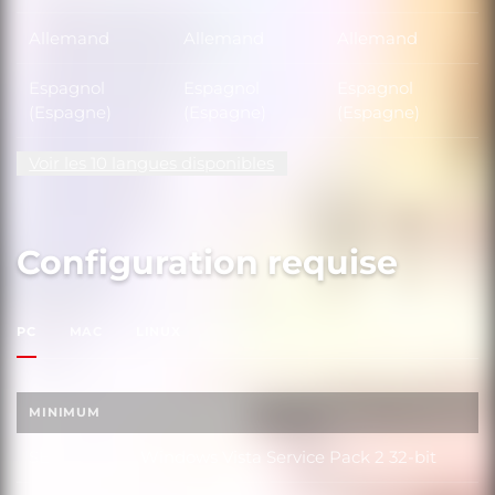
Allemand
Allemand
Allemand
Espagnol
Espagnol
Espagnol
(Espagne)
(Espagne)
(Espagne)
Voir les 10 langues disponibles
Configuration requise
PC
MAC
LINUX
MINIMUM
SE
Windows Vista Service Pack 2 32-bit
SE