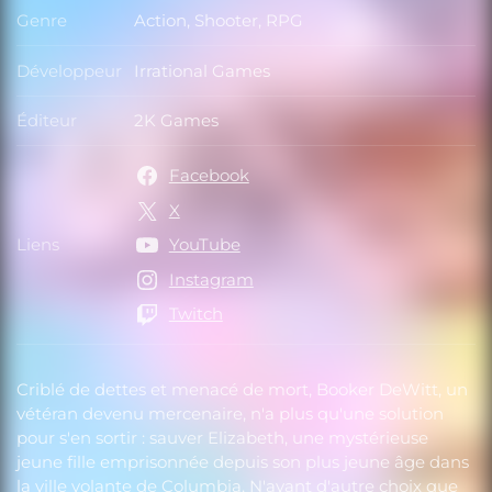
Genre
Action, Shooter, RPG
Genre
Développeur
Irrational Games
Développeur
Éditeur
2K Games
Éditeur
Facebook
X
Liens
YouTube
Liens
Instagram
Twitch
Criblé de dettes et menacé de mort, Booker DeWitt, un
vétéran devenu mercenaire, n'a plus qu'une solution
pour s'en sortir : sauver Elizabeth, une mystérieuse
jeune fille emprisonnée depuis son plus jeune âge dans
la ville volante de Columbia. N'ayant d'autre choix que