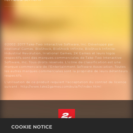
©2002: 2017 Take-Two interactive Software, Inc. Développé par
Irrational Games. BioShock, BioShock Infinite, BioShock Infinite:
Industrial Revolution, Irrational Games, 2K Games et leurs logos
respectifs sont des marques commerciales de Take-Two Interactive
Software, Inc. Tous droits réservés. L'icône de classification est une
marque commerciale de l'Entertainment Software Association. Toutes
les autres marques commerciales sont la propriété de leurs détenteurs
respectifs.
L'utilisation de ce produit requiert l'acceptation du contrat de licence
suivant : http://www.take2games.com/eula/fr/index.html
COOKIE NOTICE