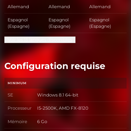
Allemand
Allemand
Allemand
Espagnol
Espagnol
Espagnol
(Espagne)
(Espagne)
(Espagne)
Voir les 13 langues disponibles
Configuration requise
MINIMUM
SE
Windows 8.1 64-bit
SE
Processeur
I5-2500K, AMD FX-8120
Processeur
Mémoire
6 Go
Mémoire