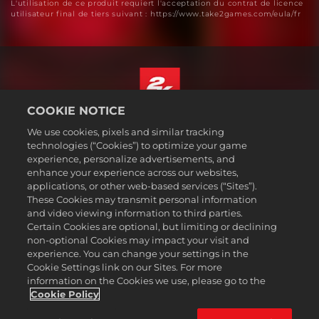
L'utilisation de ce produit requiert l'acceptation du contrat de licence
utilisateur final de tiers suivant : https://www.take2games.com/eula/fr
COOKIE NOTICE
Français Canadien
We use cookies, pixels and similar tracking
Mentions légales
technologies (“Cookies”) to optimize your game
experience, personalize advertisements, and
Politique de confidentialité
enhance your experience across our websites,
Politique sur les cookies
applications, or other web-based services (“Sites”).
These Cookies may transmit personal information
Support
and video viewing information to third parties.
Ne pas vendre ou partager mes informations personnelles
Certain Cookies are optional, but limiting or declining
Order Lookup & Refunds
non-optional Cookies may impact your visit and
experience. You can change your settings in the
2K Ad Partners
Cookie Settings link on our Sites. For more
information on the Cookies we use, please go to the
©2016-2026 Take-Two Interactive Software Inc. 2K, Firaxis Games,
Civilization, and their respective logos are trademarks of Take-Two
Cookie Policy
Interactive Software, Inc. All rights reserved.
Toutes les marques commerciales citées dans le présent document