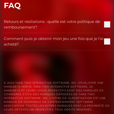
FAQ
Retours et résiliations : quelle est votre politique de
remboursement?
Comment puis-je obtenir mon jeu une fois que je l'ai
acheté?
© 2020 TAKE-TWO INTERACTIVE SOFTWARE, INC. DÉVELOPPÉ PAR
HANGAR 13. MAFIA, TAKE-TWO INTERACTIVE SOFTWARE, 2K,
HANGAR 13 ET LEURS LOGOS RESPECTIFS SONT DES MARQUES DE
COMMERCE ET/OU DES MARQUES DÉPOSÉES DE TAKE-TWO
INTERACTIVE SOFTWARE, INC. L'ICÔNE DE CLASSIFICATION EST UNE
MARQUE DE COMMERCE DE L'ENTERTAINMENT SOFTWARE
ASSOCIATION. TOUTES LES AUTRES MARQUES SONT LA PROPRIÉTÉ DE
LEURS DÉTENTEURS RESPECTIFS. TOUS DROITS RÉSERVÉS.