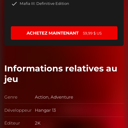
Mafia III: Definitive Edition
ACHETEZ MAINTENANT
59,99 $ US
Informations relatives au
jeu
Genre
Action, Adventure
Genre
Développeur
Hangar 13
Développeur
Éditeur
2K
Éditeur