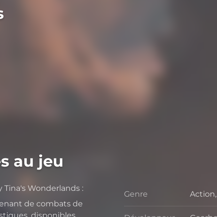
s
s au jeu
y Tina's Wonderlands :
Genre
Action
Genre
tenant de combats de
stiques, disponibles