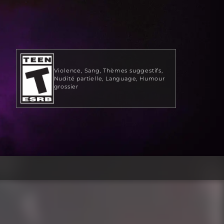
Violence
Sang
Thèmes suggestifs
Nudité partielle
Language
Humour
grossier
29,99 $ US