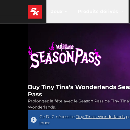
Jeux
Produits dérivés
Buy Tiny Tina's Wonderlands Se
Pass
Prolongez la fête avec le Season Pass de Tiny Tina'
Wonderlands.
Ce DLC nécessite
Tiny Tina's Wonderlands
p
jouer