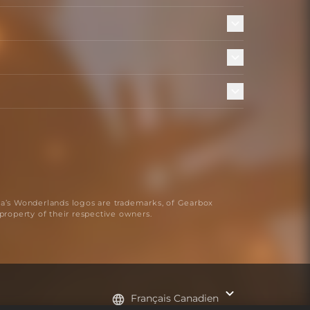
na’s Wonderlands logos are trademarks, of Gearbox
 property of their respective owners.
Français Canadien