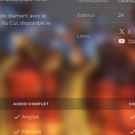
Développeur
Gearbo
Dével
Éditeur
2K
 de diamant avec le
Éditeu
du Cul, disponible le
X
Liens
Liens
Yo
AUDIO COMPLET
SO
Anglais
Français