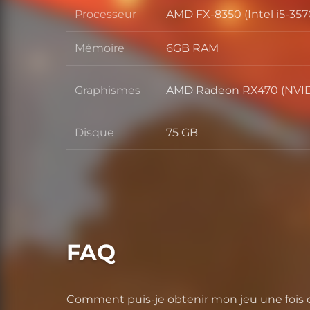
Processeur
AMD FX-8350 (Intel i5-357
Processeur
Mémoire
6GB RAM
Mémoire
Graphismes
AMD Radeon RX470 (NVID
Graphismes
Disque
75 GB
Disque
FAQ
Comment puis-je obtenir mon jeu une fois qu