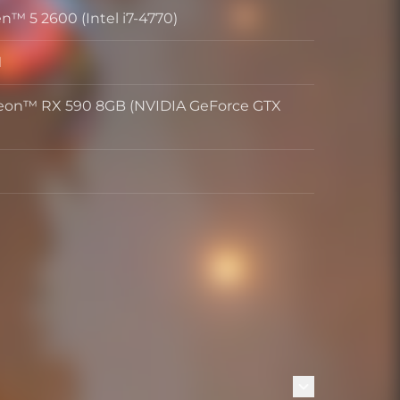
™ 5 2600 (Intel i7-4770)
r
M
on™ RX 590 8GB (NVIDIA GeForce GTX
es
)