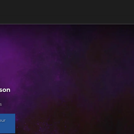
ason
s
our