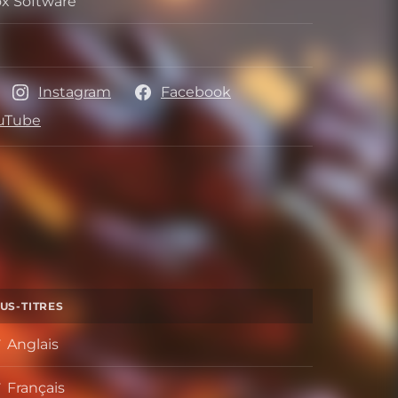
x Software
oppeur
r
Instagram
Facebook
uTube
US-TITRES
Anglais
Français