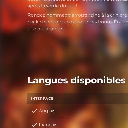
après la sortie du jeu !
Rendez hommage à votre reine à la crinière
pack d'éléments cosmétiques bonus Étalon 
jour de la sortie.
Langues disponibles
INTERFACE
Anglais
Français