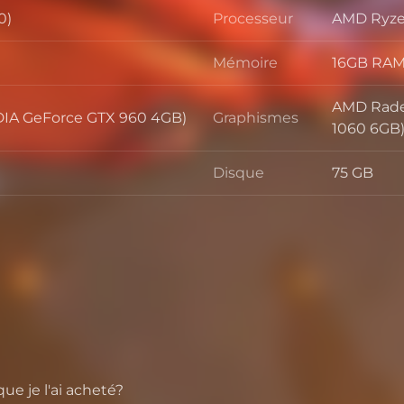
0)
Processeur
AMD Ryzen
Processeu
Mémoire
16GB RA
Mémoire
AMD Rade
IA GeForce GTX 960 4GB)
Graphismes
Graphism
1060 6GB
Disque
75 GB
Disque
e je l'ai acheté?