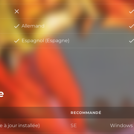
Italien
Allemand
Espagnol (Espagne)
e
RECOMMANDÉ
à jour installée)
SE
Windows 10
SE