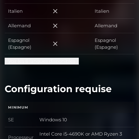
Italien
Italien
Italien
Allemand
Allemand
Allemand
Espagnol
Espagnol
Espagnol (Espagne)
(Espagne)
(Espagne)
Voir les 6 langues disponibles
Configuration requise
MINIMUM
SE
Windows 10
SE
Intel Core i5-4690K or AMD Ryzen 3
Processeur