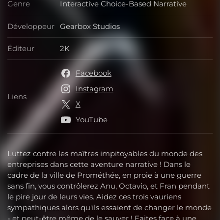
Genre
Interactive Choice-Based Narrative
Genre
Développeur
Gearbox Studios
Développeur
Éditeur
2K
Éditeur
Facebook
Instagram
Liens
Liens
X
YouTube
Luttez contre les maîtres impitoyables du monde des
entreprises dans cette aventure narrative ! Dans le
cadre de la ville de Prométhée, en proie à une guerre
sans fin, vous contrôlerez Anu, Octavio, et Fran pendant
le pire jour de leurs vies. Aidez ces trois vauriens
sympathiques alors qu'ils essaient de changer le monde
- et peut-être même de le sauver ! Faites face à une