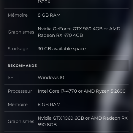
Processeur
1300X
Mémoire
8 GB RAM
Mémoire
Nvidia GeForce GTX 960 4GB or AMD
Graphismes
Graphismes
Radeon RX 470 4GB
Stockage
30 GB available space
Stockage
RECOMMANDÉ
SE
Windows 10
SE
Processeur
Intel Core i7-4770 or AMD Ryzen 5 2600
Processeur
Mémoire
8 GB RAM
Mémoire
Nvidia GTX 1060 6GB or AMD Radeon RX
Graphismes
Graphismes
590 8GB