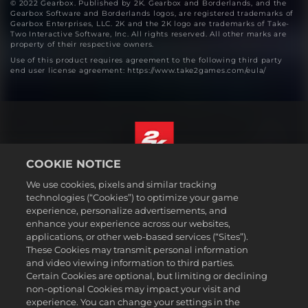
© 2022 Gearbox. Published by 2K. Gearbox and Borderlands, and the
Gearbox Software and Borderlands logos, are registered trademarks of
Gearbox Enterprises, LLC. 2K and the 2K logo are trademarks of Take-
Two Interactive Software, Inc. All rights reserved. All other marks are
property of their respective owners.
Use of this product requires agreement to the following third party
end user license agreement: https://www.take2games.com/eula/
COOKIE NOTICE
Français Canadien
We use cookies, pixels and similar tracking
Mentions légales
technologies (“Cookies”) to optimize your game
experience, personalize advertisements, and
Politique de confidentialité
enhance your experience across our websites,
Politique sur les cookies
applications, or other web-based services (“Sites”).
These Cookies may transmit personal information
Support
and video viewing information to third parties.
Ne pas vendre ou partager mes informations personnelles
Certain Cookies are optional, but limiting or declining
Order Lookup & Refunds
non-optional Cookies may impact your visit and
experience. You can change your settings in the
2K Ad Partners