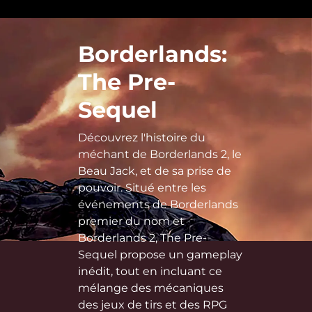
Borderlands:
The Pre-
Sequel
Découvrez l'histoire du
méchant de Borderlands 2, le
Beau Jack, et de sa prise de
pouvoir. Situé entre les
événements de Borderlands
premier du nom et
Borderlands 2, The Pre-
Sequel propose un gameplay
inédit, tout en incluant ce
mélange des mécaniques
des jeux de tirs et des RPG