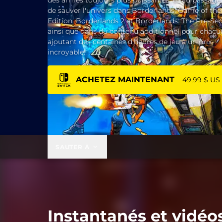
des armes toujours plus puissantes, et au passage,
de sauver l'univers dans Borderlands: Game of the
Edition, Borderlands 2 et Borderlands: The Pre-Seq
ainsi que dans du contenu additionnel pour chacun
ajoutant des centaines d'heures de jeu à un prix
incroyable.
ACHETEZ MAINTENANT
49,99 $ US
SAUTER À
Instantanés et vidéo