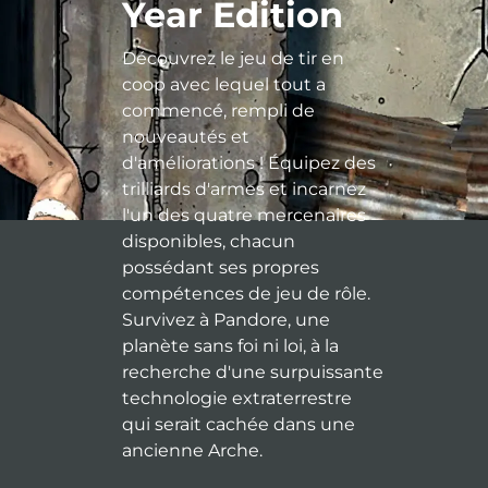
Year Edition
Découvrez le jeu de tir en
coop avec lequel tout a
commencé, rempli de
nouveautés et
d'améliorations ! Équipez des
trilliards d'armes et incarnez
l'un des quatre mercenaires
disponibles, chacun
possédant ses propres
compétences de jeu de rôle.
Survivez à Pandore, une
planète sans foi ni loi, à la
recherche d'une surpuissante
technologie extraterrestre
qui serait cachée dans une
ancienne Arche.