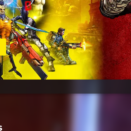
 tentez
 Year
uel,
 d'eux,
s