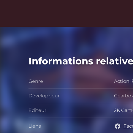
Informations relative
Genre
Action,
Genre
Développeur
Gearbox
Dévelo
Éditeur
2K Gam
Éditeur
Liens
Fac
Liens