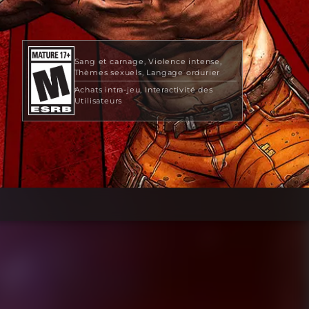
Sang et carnage
Violence intense
Thèmes sexuels
Langage ordurier
Achats intra-jeu
Interactivité des
Utilisateurs
49,99 $ US