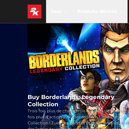
Jeux
Produits dérivés
Buy Borderlands: Legendary
Collection
Trois fois plus de chaos, trois fois plus de butin et 
fois plus d'action avec Borderlands Legendary
Collection ! Tuez des bandits et des monstres, réc