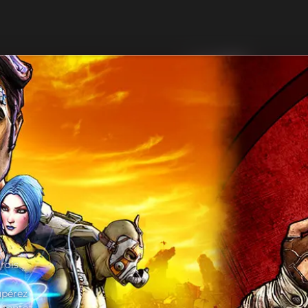
trois
upérez