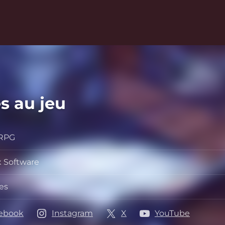
s au jeu
 RPG
 Software
ppeur
es
ebook
Instagram
X
YouTube