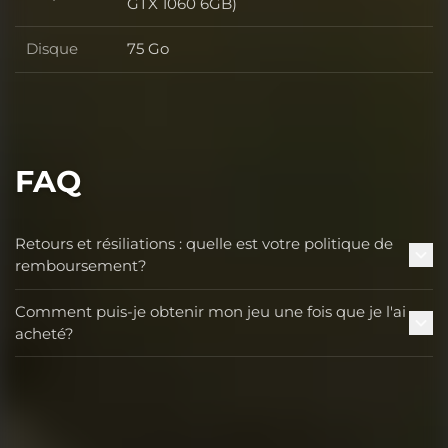
Graphismes
GTX 1060 6GB)
Disque
75 Go
Disque
FAQ
Retours et résiliations : quelle est votre politique de
remboursement?
Comment puis-je obtenir mon jeu une fois que je l'ai
acheté?