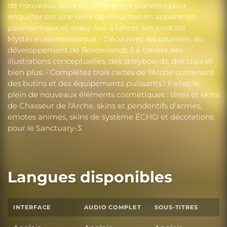
de nouveaux lieux sur différentes planètes pour
enquêter sur une série de meurtres en apparence
paranormaux et aidez Ava à lancer son podcast
Mystérieusementesque. • Découvrez les coulisses du
développement de Borderlands 3 à travers des
illustrations conceptuelles, des storyboards, des clips et
bien plus. • Complétez trois cartes de l'Arche contenant
des butins et des équipements puissants ! Faites le
plein de nouveaux éléments cosmétiques : têtes et skins
de Chasseur de l'Arche, skins et pendentifs d'armes,
emotes animés, skins de système ÉCHO et décorations
pour le Sanctuary-3.
Langues disponibles
INTERFACE
AUDIO COMPLET
SOUS-TITRES