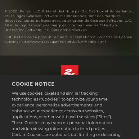
© 2020 IPerion, LLC. Édité et distribué par 2K. Gearbox et Borderlands,
et les logos Gearbox Software et Borderlands, sont des marques
déposées, toutes utilisées avec autorisation de Gearbox Software, LLC.
2K et le logo 2K sont des marques commerciales de Take-Two
Interactive Software, Inc. Tous droits réservés.
L'utilisation de ce produit requiert l'acceptation du contrat de licence
suivant : http://www.take2games.com/eula/fr/index.html
COOKIE NOTICE
Français Canadien
We use cookies, pixels and similar tracking
Mentions légales
technologies (“Cookies”) to optimize your game
experience, personalize advertisements, and
Politique de confidentialité
enhance your experience across our websites,
Politique sur les cookies
applications, or other web-based services (“Sites”).
These Cookies may transmit personal information
Support
and video viewing information to third parties.
Ne pas vendre ou partager mes informations personnelles
Certain Cookies are optional, but limiting or declining