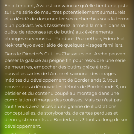
En attendant, Ava est convaincue qu'elle tient une piste
sur une série de meurtres potentiellement surnaturels
et a décidé de documenter ses recherches sous la forme
d'un podcast. Vous l'assisterez, arme à la main, dans sa
quête de réponses (et de butin) aux événements
étranges survenus sur Pandore, Prométhée, Eden-6 et
Nekrotafeyo avec l'aide de quelques visages familiers.
Dans le Director's Cut, les Chasseurs de l'Arche peuvent
passer la galaxie au peigne fin pour résoudre une série
de meurtres, empocher des butins grâce à trois
nouvelles cartes de l'Arche et savourer des images
inédites du développement de Borderlands 3. Vous
pouvez aussi découvrir les débuts de Borderlands 3, un
bêtisier et du contenu coupé au montage dans une
compilation d'images des coulisses. Mais ce n'est pas
tout ! Vous avez accès à une galerie de illustrations
conceptuelles, de storyboards, de cartes perdues et
d'enregistrements de Borderlands 3 tout au long de son
développement.