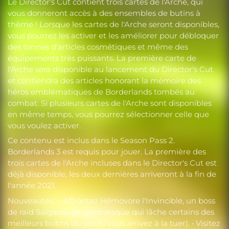
Le Director's Cut contient trois cartes de l'Arche, qui
vous donneront accès à des ensembles de butins à
thème ! Lorsque les cartes de l'Arche seront disponibles,
vous pourrez les activer et les améliorer pour débloquer
des tonnes d'articles cosmétiques et même des
équipements très puissants. La première carte de
l'Arche sera disponible au lancement du Director's Cut
et contiendra des articles honorant la mémoire des
héros emblématiques de Borderlands tombés au
combat. Si plusieurs cartes de l'Arche sont disponibles
en même temps, vous pourrez sélectionner celle que
vous voulez activer.
Ce contenu est inclus dans le Season Pass 2.
Borderlands 3 est requis pour jouer. La première des
trois cartes de l'Arche incluses dans le Director's Cut est
déjà disponible, les deux dernières arriveront à la fin de
l'année 2021.
Nouveautés : • Affrontez Hémovore l'Invincible, un boss
de raid Salgauss gargantuesque qui lâche certains des
meilleurs butins du jeu (si vous arrivez à la tuer). • Visitez