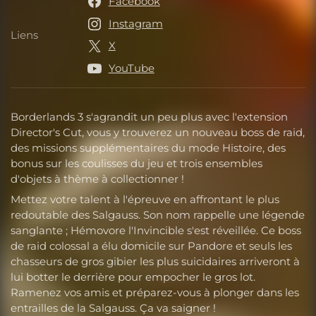
Facebook
Instagram
Liens
Liens
X
YouTube
Borderlands 3 s'agrandit un peu plus avec l'extension
Director's Cut, vous y trouverez un nouveau boss de raid,
des missions supplémentaires du mode Histoire, des
bonus sur les coulisses du jeu et trois ensembles
d'objets à thème à collectionner !
Mettez votre talent à l'épreuve en affrontant le plus
redoutable des Salgauss. Son nom rappelle une légende
sanglante ; Hémovore l'Invincible s'est réveillée. Ce boss
de raid colossal a élu domicile sur Pandore et seuls les
chasseurs de gros gibier les plus suicidaires arriveront à
lui botter le derrière pour empocher le gros lot.
Ramenez vos amis et préparez-vous à plonger dans les
entrailles de la Salgauss. Ça va saigner !