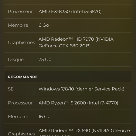
SE
Processeur
AMD FX-8350 (Intel i5-3570)
Processeur
Mémoire
6 Go
Mémoire
AMD Radeon™ HD 7970 (NVIDIA
Graphismes
Graphismes
GeForce GTX 680 2GB)
Disque
75 Go
Disque
RECOMMANDÉ
SE
Windows 7/8/10 (dernier Service Pack)
SE
Processeur
AMD Ryzen™ 5 2600 (Intel i7-4770)
Processeur
Mémoire
16 Go
Mémoire
AMD Radeon™ RX 590 (NVIDIA GeForce
Graphismes