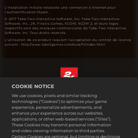
L'installation initiale nécessite une connexion à Internet pour
l'authentification Steam.
© 2017 Take-Two Interactive Software, Inc. Take-Two Interactive
Software, Inc., 2K, Firaxis Games, XCOM, XCOM 2, et leurs logos
respectifs sont des marques commerciales de Take-Two Interactive
Software, Inc. Tous droits réservés.
L'utilisation de ce produit requiert l'acceptation du contrat de licence
suivant : http://www.take2games.com/eula/fr/index.html
COOKIE NOTICE
Français Canadien
We use cookies, pixels and similar tracking
Mentions légales
technologies (“Cookies”) to optimize your game
experience, personalize advertisements, and
Politique de confidentialité
enhance your experience across our websites,
Politique sur les cookies
applications, or other web-based services (“Sites”).
These Cookies may transmit personal information
Support
and video viewing information to third parties.
Ne pas vendre ou partager mes informations personnelles
Certain Cookies are optional, but limiting or declining