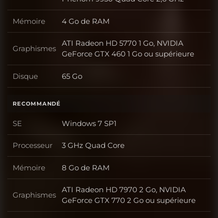
Mémoire
4 Go de RAM
Mémoire
ATI Radeon HD 5770 1 Go, NVIDIA
Graphismes
Graphismes
GeForce GTX 460 1 Go ou supérieure
Disque
65 Go
Disque
RECOMMANDÉ
SE
Windows 7 SP1
SE
Processeur
3 GHz Quad Core
Processeur
Mémoire
8 Go de RAM
Mémoire
ATI Radeon HD 7970 2 Go, NVIDIA
Graphismes
Graphismes
GeForce GTX 770 2 Go ou supérieure