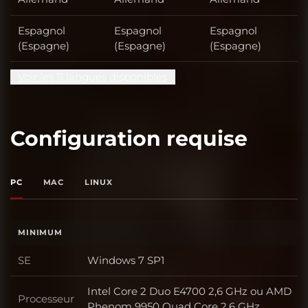
Espagnol
Espagnol
Espagnol
(Espagne)
(Espagne)
(Espagne)
Voir les 11 langues disponibles
Configuration requise
PC
MAC
LINUX
MINIMUM
SE
Windows 7 SP1
SE
Intel Core 2 Duo E4700 2,6 GHz ou AMD
Processeur
Processeur
Phenom 9950 Quad Core 2,6 GHz