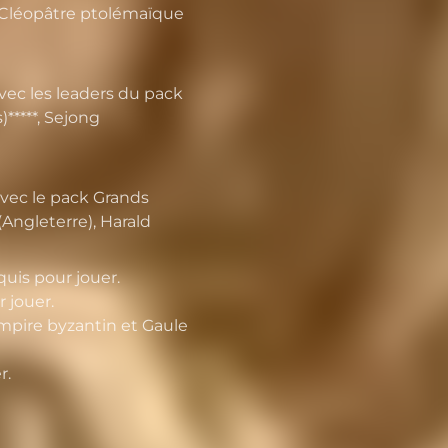
 Cléopâtre ptolémaïque
vec les leaders du pack
*****, Sejong
vec le pack Grands
(Angleterre), Harald
uis pour jouer.
 jouer.
mpire byzantin et Gaule
r.