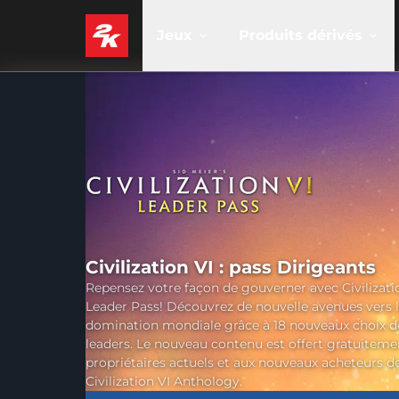
Jeux
Produits dérivés
Civilization VI : pass Dirigeants
Repensez votre façon de gouverner avec Civilizatio
Leader Pass! Découvrez de nouvelle avenues vers 
domination mondiale grâce à 18 nouveaux choix d
leaders. Le nouveau contenu est offert gratuiteme
propriétaires actuels et aux nouveaux acheteurs d
Civilization VI Anthology.