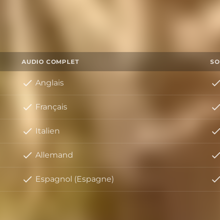
AUDIO COMPLET
SO
Anglais
Français
Italien
Allemand
Espagnol (Espagne)