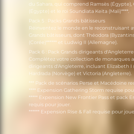
du Sahara, qui comprend Ramsès (Égypte),
(Égypte) et le roi Soundiata Keita (Mali)****.
Pack 5 : Packs Grands bâtisseurs
Réinventez le monde en le reconstruisant a
Grands bâtisseurs, dont Théodora (Byzantins)
(Corée)****** et Ludwig II (Allemagne).
Pack 6 : Pack Grands dirigeants d'Angleterre
Complétez votre collection de monarques a
dirigeants d'Angleterre, incluant Elizabeth I 
Hardrada (Norvège) et Victoria (Angleterre).
*** Pack de scénarios Perse et Macédoine req
**** Expension Gathering Storm requise pour
***** Expension New Frontier Pass et pack E
requis pour jouer.
****** Expension Rise & Fall requise pour joue