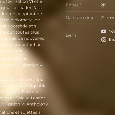
 Civilization VI et 6
Éditeur
2K
 jeu. Le Leader Pass
Éditeu
onfort en adoptant de
Date de sortie
21 nov
e de diplomatie, de
Date de
leader possède son
Yo
 à jour, toutes plus
Liens
Liens
même que de nouvelles
In
açon de jouer tout au
ion mondiale.
sans frais aux
urs de Civilization VI
l'ensemble du contenu
 contenu téléchargeable
. Le Leader Pass est
eam et Epic, le Leader
Civilization VI Anthology.
mations et sujettes à