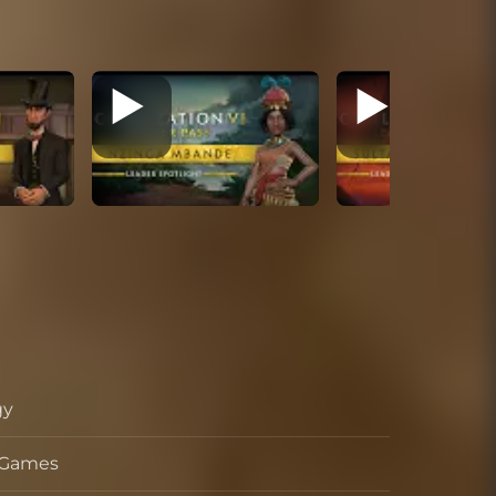
gy
s Games
oppeur