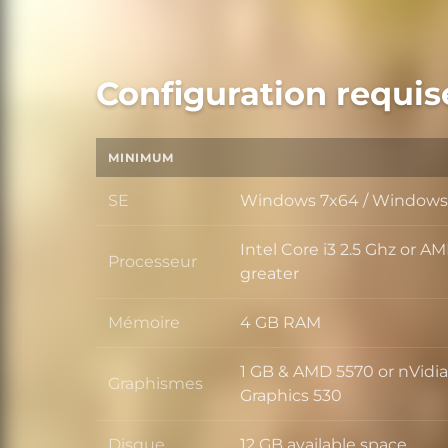
Configuration requis
MINIMUM
SE
Windows 7x64 / Windows 
SE
Intel Core i3 2.5 Ghz or A
Processeur
Processeur
greater
Mémoire
4 GB RAM
Mémoire
1 GB & AMD 5570 or nVidia
Graphismes
Graphismes
Graphics 530
Disque
12 GB available space