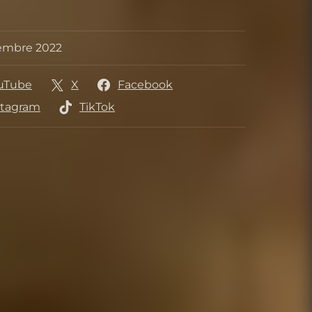
r
embre 2022
 sortie
uTube
X
Facebook
stagram
TikTok