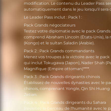
modification. Le contenu du Leader Pass sera
automatiquement dans le jeu lorsqu'il sera 
Le Leader Pass inclut : Pack 1 :
Pack Grands négociateurs
Testez votre diplomatie avec le pack Grands
comprend Abraham Lincoln (États-Unis), la
(Kongo) et le sultan Saladin (Arabie).
Pack 2 : Pack Grands commandants
Menez vos troupes à la victoire avec le pa
qui inclut Tokugawa (Japon), Nader Shah (Per
Magnifique (Empire ottoman)****.
Pack 3 : Pack Grands dirigeants chinois
Établissez de nouvelles dynasties avec le p
chinois, comprenant Yongle, Qin Shi Huang l
Zetian.
Pack 4 : Pack Grands dirigeants du Sahara
Revisitez le berceau de l'humanité avec le 