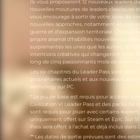
Ils vous proposeront 12 nouveaux leaders dans
nouvelles moutures de leaders classiques du
vous encourage à sortir de votre zone de c
nouvelles approches, notamment en matièr
guerre et d'expansion territoriale. Chaque 
propre arsenal d'habilités nouvelles ou mises
surprenantes les unes que les autres, de 
intentions créatives qui changeront votre f
long de cinq passionnants mois de dominat
Les six chapitres du Leader Pass sont offerts 
propriétaires actuels et aux nouveaux achete
Anthology sur PC.
* Le jeu de base est requis pour accéder à 
Civilization VI Leader Pass et des packs de
sont requis pour jouer avec certains leaders
uniquement offert sur Steam et Epic. Sur St
Pass sera offert à l'achat et déjà inclus dans 
** Les dates de sortie prévues sont des esti