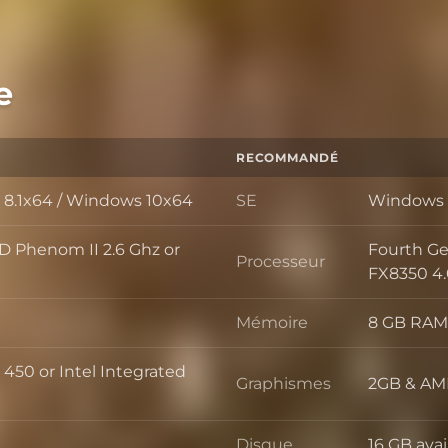
e
RECOMMANDÉ
8.1x64 / Windows 10x64
SE
Windows 
SE
MD Phenom II 2.6 Ghz or
Fourth Ge
Processeur
Processeu
FX8350 4.
Mémoire
8 GB RAM
Mémoire
 450 or Intel Integrated
Graphismes
2GB & AMD
Graphism
Disque
16 GB avai