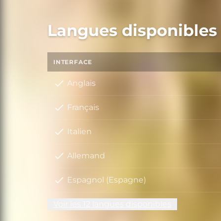
Langues disponibles
INTERFACE
Anglais
Français
Italien
Allemand
Espagnol (Espagne)
Voir les 12 langues disponibles