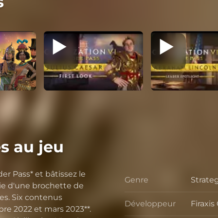
s
s au jeu
er Pass* et bâtissez le
Genre
Strate
Genre
ie d'une brochette de
es. Six contenus
Développeur
Firaxi
Dével
re 2022 et mars 2023**.