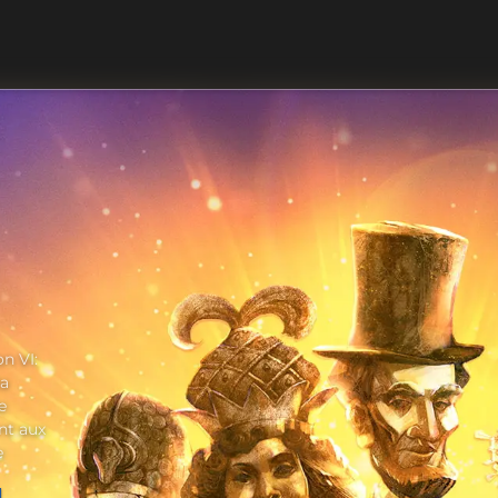
n VI:
la
e
nt aux
e