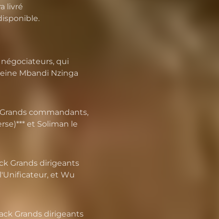
 livré
disponible.
 négociateurs, qui
 reine Mbandi Nzinga
ck Grands commandants,
se)*** et Soliman le
ack Grands dirigeants
'Unificateur, et Wu
pack Grands dirigeants