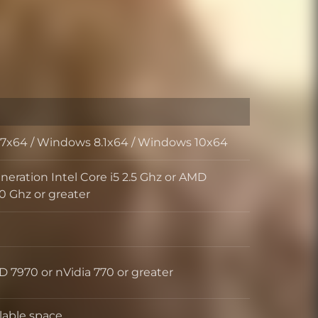
7x64 / Windows 8.1x64 / Windows 10x64
neration Intel Core i5 2.5 Ghz or AMD
r
0 Ghz or greater
 7970 or nVidia 770 or greater
es
lable space