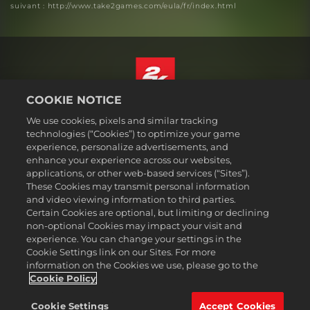
suivant : http://www.take2games.com/eula/fr/index.html
COOKIE NOTICE
Français Canadien
We use cookies, pixels and similar tracking
Mentions légales
technologies (“Cookies”) to optimize your game
experience, personalize advertisements, and
Politique de confidentialité
enhance your experience across our websites,
Politique sur les cookies
applications, or other web-based services (“Sites”).
These Cookies may transmit personal information
Support
and video viewing information to third parties.
Ne pas vendre ou partager mes informations personnelles
Certain Cookies are optional, but limiting or declining
Order Lookup & Refunds
non-optional Cookies may impact your visit and
experience. You can change your settings in the
2K Ad Partners
Cookie Settings link on our Sites. For more
information on the Cookies we use, please go to the
©2016-2026 Take-Two Interactive Software Inc. 2K, Firaxis Games,
Civilization, and their respective logos are trademarks of Take-Two
Cookie Policy
Interactive Software, Inc. All rights reserved.
Toutes les marques commerciales citées dans le présent document
Cookie Settings
Accept Cookies
sont la propriété de leurs détenteurs respectifs.