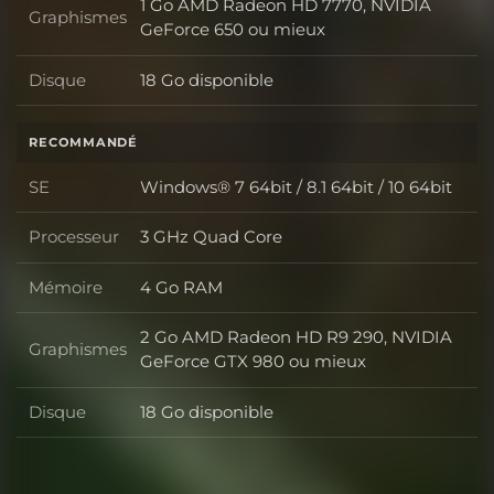
1 Go AMD Radeon HD 7770, NVIDIA
Graphismes
Graphismes
GeForce 650 ou mieux
Disque
18 Go disponible
Disque
RECOMMANDÉ
SE
Windows® 7 64bit / 8.1 64bit / 10 64bit
SE
Processeur
3 GHz Quad Core
Processeur
Mémoire
4 Go RAM
Mémoire
2 Go AMD Radeon HD R9 290, NVIDIA
Graphismes
Graphismes
GeForce GTX 980 ou mieux
Disque
18 Go disponible
Disque