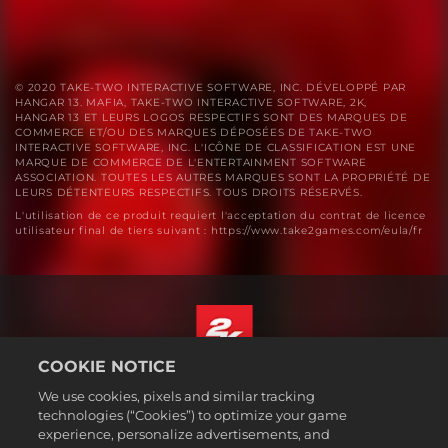
© 2020 TAKE-TWO INTERACTIVE SOFTWARE, INC. DÉVELOPPÉ PAR
HANGAR 13. MAFIA, TAKE-TWO INTERACTIVE SOFTWARE, 2K,
HANGAR 13 ET LEURS LOGOS RESPECTIFS SONT DES MARQUES DE
COMMERCE ET/OU DES MARQUES DÉPOSÉES DE TAKE-TWO
INTERACTIVE SOFTWARE, INC. L'ICÔNE DE CLASSIFICATION EST UNE
MARQUE DE COMMERCE DE L'ENTERTAINMENT SOFTWARE
ASSOCIATION. TOUTES LES AUTRES MARQUES SONT LA PROPRIÉTÉ DE
LEURS DÉTENTEURS RESPECTIFS. TOUS DROITS RÉSERVÉS.
L'utilisation de ce produit requiert l'acceptation du contrat de licence
utilisateur final de tiers suivant : https://www.take2games.com/eula/fr
COOKIE NOTICE
Français Canadien
We use cookies, pixels and similar tracking
Mentions légales
technologies (“Cookies”) to optimize your game
experience, personalize advertisements, and
Politique de confidentialité