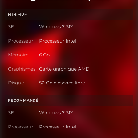
MINIMUM
SE
Windows 7 SP1
SE
Processeur
Processeur Intel
Processeur
Mémoire
6 Go
Mémoire
Graphismes
Carte graphique AMD
Graphismes
Disque
50 Go d'espace libre
Disque
RECOMMANDÉ
SE
Windows 7 SP1
SE
Processeur
Processeur Intel
Processeur