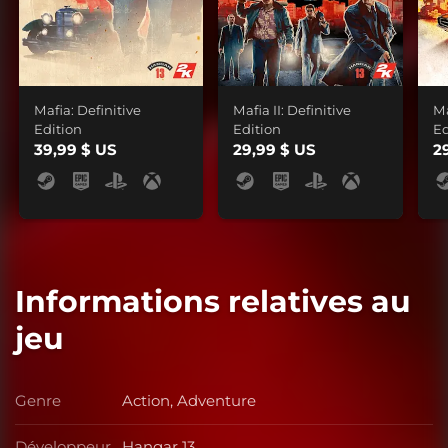
Mafia: Definitive
Mafia II: Definitive
Ma
Edition
Edition
Ed
39,99 $ US
29,99 $ US
2
Informations relatives au
jeu
Genre
Action, Adventure
Genre
Développeur
Hangar 13